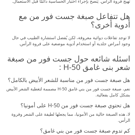
تهيج فروة الرأس. يُنصح بإجراء اختبار الحساسية دائمًا قبل الاستعمال.
هل تتفاعل صبغة جست فور من مع
أدوية أخرى؟
لا توجد تفاعلات دوائية معروفة، لكن يُفضل استشارة الطبيب في حال
وجود أمراض جلدية أو استخدام أدوية موضعية على فروة الرأس.
اسئله شائعه حول جست فور من صبغة
شعر بنى غامق H-50 :
هل صبغة جست فور من مناسبة للشعر الأبيض بالكامل؟
نعم، صبغة جست فور من بني غامق H-50 مصممة لتغطية الشعر الأبيض
بشكل كامل بفعالية.
هل تحتوي صبغة جست فور من H-50 على أمونيا؟
لا، هذه الصبغة خالية من الأمونيا، مما يجعلها لطيفة على الشعر وفروة
الرأس.
كم تدوم صبغة جست فور من بني غامق؟