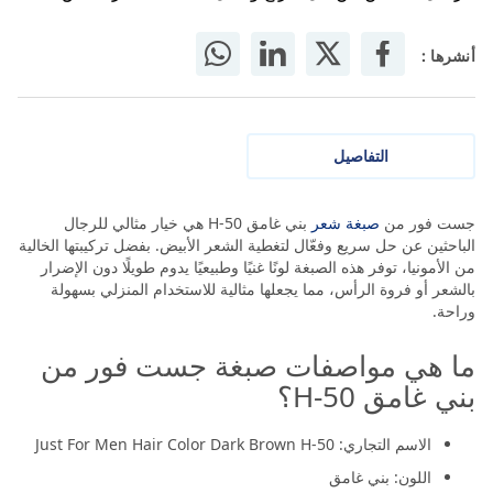
أنشرها :
التفاصيل
جست فور من
صبغة شعر
بني غامق H-50 هي خيار مثالي للرجال
الباحثين عن حل سريع وفعّال لتغطية الشعر الأبيض. بفضل تركيبتها الخالية
من الأمونيا، توفر هذه الصبغة لونًا غنيًا وطبيعيًا يدوم طويلًا دون الإضرار
بالشعر أو فروة الرأس، مما يجعلها مثالية للاستخدام المنزلي بسهولة
وراحة.
ما هي مواصفات صبغة جست فور من
بني غامق H-50؟
الاسم التجاري: Just For Men Hair Color Dark Brown H-50
اللون: بني غامق