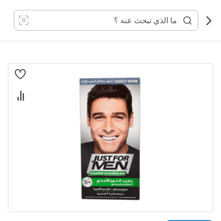
خطي
لى
لمحتوى
انتقل
إلى
النهاية
معرض
الصور