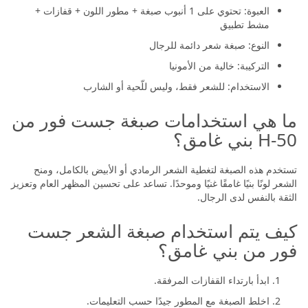
العبوة: تحتوي على 1 أنبوب صبغة + مطور اللون + قفازات +
مشط تطبيق
النوع: صبغة شعر دائمة للرجال
التركيبة: خالية من الأمونيا
الاستخدام: للشعر فقط، وليس للّحية أو الشارب
ما هي استخدامات صبغة جست فور من
H-50 بني غامق؟
تستخدم هذه الصبغة لتغطية الشعر الرمادي أو الأبيض بالكامل، ومنح
الشعر لونًا بنيًا غامقًا غنيًا وموحدًا. تساعد على تحسين المظهر العام وتعزيز
الثقة بالنفس لدى الرجال.
كيف يتم استخدام صبغة الشعر جست
فور من بني غامق؟
ابدأ بارتداء القفازات المرفقة.
اخلط الصبغة مع المطور جيدًا حسب التعليمات.