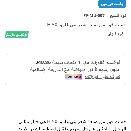
تخطي
جاست فور مين
إلى
بداية
كود المنتج :
PF-MU-007
معرض
جست فور من صبغة شعر بنى غامق H-50
الصور
٤١٫٤٠
جست فور من صبغة شعر بني غامق H-50 هي خيار مثالي
للرجال الباحثين عن حل سريع وفعّال لتغطية الشعر الأبيض.