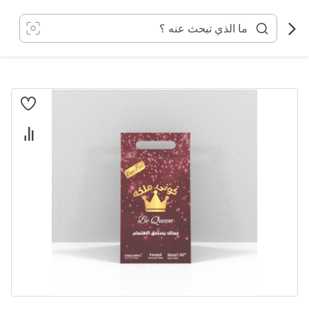
خطي
لى
لمحتوى
انتقل
إلى
النهاية
معرض
الصور