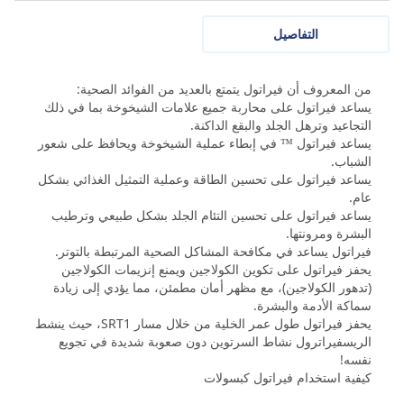
التفاصيل
من المعروف أن فيراتول يتمتع بالعديد من الفوائد الصحية:
يساعد فيراتول على محاربة جميع علامات الشيخوخة بما في ذلك
التجاعيد وترهل الجلد والبقع الداكنة.
يساعد فيراتول ™ في إبطاء عملية الشيخوخة ويحافظ على شعور
الشباب.
يساعد فيراتول على تحسين الطاقة وعملية التمثيل الغذائي بشكل
عام.
يساعد فيراتول على تحسين التئام الجلد بشكل طبيعي وترطيب
البشرة ومرونتها.
فيراتول يساعد في مكافحة المشاكل الصحية المرتبطة بالتوتر.
يحفز فيراتول على تكوين الكولاجين ويمنع إنزيمات الكولاجين
(تدهور الكولاجين)، مع مظهر أمان مطمئن، مما يؤدي إلى زيادة
سماكة الأدمة والبشرة.
يحفز فيراتول طول عمر الخلية من خلال مسار SRT1، حيث ينشط
الريسفيراترول نشاط السرتوين دون صعوبة شديدة في تجويع
نفسه!
كيفية استخدام فيراتول كبسولات