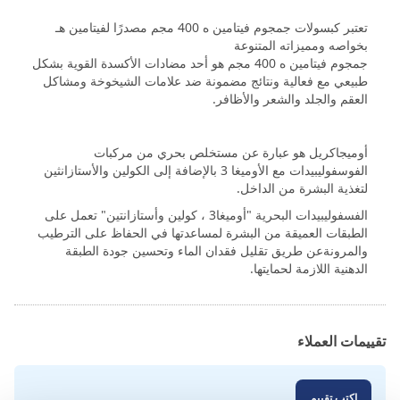
تعتبر كبسولات جمجوم فيتامين ه 400 مجم مصدرًا لفيتامين هـ
بخواصه ومميزاته المتنوعة
جمجوم فيتامين ه 400 مجم هو أحد مضادات الأكسدة القوية بشكل
طبيعي مع فعالية ونتائج مضمونة ضد علامات الشيخوخة ومشاكل
العقم والجلد والشعر والأظافر.
أوميجاكريل هو عبارة عن مستخلص بحري من مركبات
الفوسفوليبيدات مع الأوميغا 3 بالإضافة إلى الكولين والأستازانثين
لتغذية البشرة من الداخل.
الفسفوليبيدات البحرية "أوميغا3 ، كولين وأستازانتين" تعمل على
الطبقات العميقة من البشرة لمساعدتها في الحفاظ على الترطيب
والمرونةعن طريق تقليل فقدان الماء وتحسين جودة الطبقة
الدهنية اللازمة لحمايتها.
تقييمات العملاء
اكتب تقييم