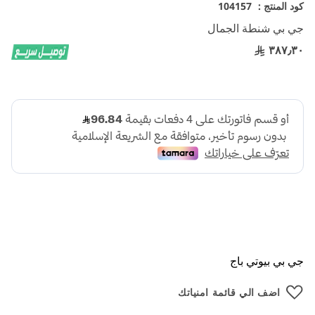
تخطي
كود المنتج :
104157
إلى
جي بي شنطة الجمال
بداية
معرض
٣٨٧٫٣٠
الصور
جي بي بيوتي باج
اضف الي قائمة امنياتك