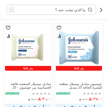
خطي
لى
لمحتوى
قائمة
قائمة
الامنيات
الامنيا
قارن
قارن
بين
بين
المنتجات
المنتج
وفر 35%
وفر 25%
جونسون مناديل ميسيلار منظفة
مناديل ميسيلار المنعشه فائقة
للبشرة الجافة 25 منديل
الحساسية من جونسون - 25
منديل
Rating:
Rating:
0%
0%
٣٠٫٠٠
٢٦٫٠٠
٤٠٫٠٠
٤٠٫٠٠