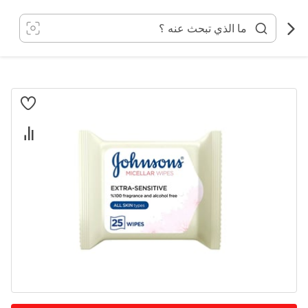
خطي
لى
لمحتوى
انتقل
إلى
النهاية
معرض
الصور