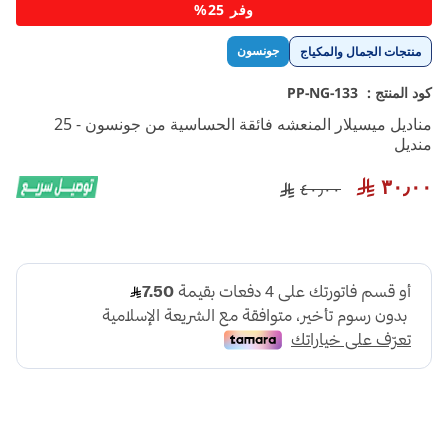
تخطي
وفر 25%
إلى
بداية
جونسون
منتجات الجمال والمكياج
معرض
الصور
كود المنتج :
PP-NG-133
مناديل ميسيلار المنعشه فائقة الحساسية من جونسون - 25
منديل
٣٠٫٠٠
٤٠٫٠٠