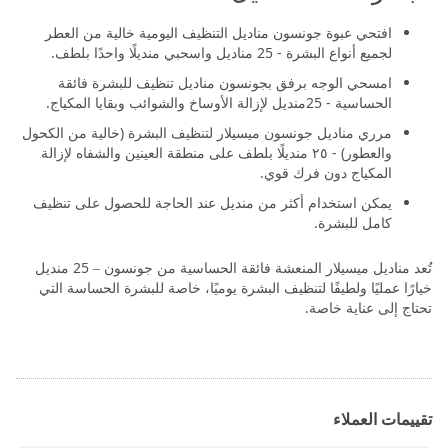
افتحي عبوة جونسون مناديل التنظيف اليومية خالية من العطر
لجميع أنواع البشرة - 25 مناديل واسحبي منديلًا واحدًا بلطف.
امسحي الوجه برفق بجونسون مناديل تنظيف للبشرة فائقة
الحساسية - 25منديل لإزالة الأوساخ والشوائب وبقايا المكياج.
مرري مناديل جونسون ميسيلار لتنظيف البشرة (خالية من الكحول
والعطور) - ٢٥ منديلًا بلطف على منطقة العينين والشفاه لإزالة
المكياج دون فرك قوي.
يمكن استخدام أكثر من منديل عند الحاجة للحصول على تنظيف
كامل للبشرة.
تُعد مناديل ميسيلار المنعشة فائقة الحساسية من جونسون – 25 منديل
خيارًا عمليًا ولطيفًا لتنظيف البشرة يوميًا، خاصة للبشرة الحساسة التي
تحتاج إلى عناية خاصة.
تقييمات العملاء