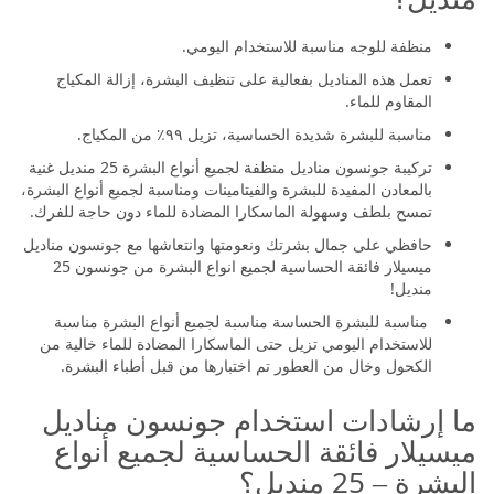
منظفة للوجه مناسبة للاستخدام اليومي.
تعمل هذه المناديل بفعالية على تنظيف البشرة، إزالة المكياج
المقاوم للماء.
مناسبة للبشرة شديدة الحساسية، تزيل ٩٩٪ من المكياج.
تركيبة جونسون مناديل منظفة لجميع أنواع البشرة 25 منديل غنية
بالمعادن المفيدة للبشرة والفيتامينات ومناسبة لجميع أنواع البشرة،
تمسح بلطف وسهولة الماسكارا المضادة للماء دون حاجة للفرك.
حافظي على جمال بشرتك ونعومتها وانتعاشها مع جونسون مناديل
ميسيلار فائقة الحساسية لجميع انواع البشرة من جونسون 25
منديل!
مناسبة للبشرة الحساسة مناسبة لجميع أنواع البشرة مناسبة
للاستخدام اليومي تزيل حتى الماسكارا المضادة للماء خالية من
الكحول وخال من العطور تم اختبارها من قبل أطباء البشرة.
ما إرشادات استخدام جونسون مناديل
ميسيلار فائقة الحساسية لجميع أنواع
البشرة – 25 منديل؟