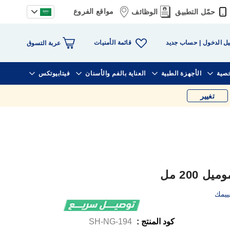
مواقع الفروع
حمّل التطبيق
الوظائف
قائمة الأمنيات
ل الدخول
حساب جديد
عربة التسوق
خصية
الأجهزة الطبية
العناية بالفم والأسنان
فيتابيوتكس
تغيير
200 مل
ييمك
كود المنتج :
SH-NG-194