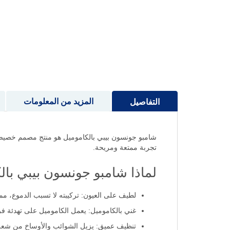
إلى
بداية
معرض
الصور
المزيد من المعلومات
التفاصيل
شامبو جونسون بيبي بالكاموميل هو منتج مصمم خصيصًا
تجربة ممتعة ومريحة.
لماذا شامبو جونسون بيبي بال
لطيف على العيون: تركيبته لا تسبب الدموع، مم
غني بالكاموميل: يعمل الكاموميل على تهدئة فرو
تنظيف عميق: يزيل الشوائب والأوساخ من شعر 