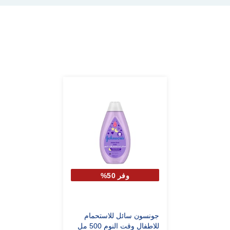
وفر 50%
جونسون سائل للاستحمام
للاطفال وقت النوم 500 مل