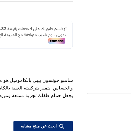
شامبو جونسون بيبي بالكاموميل هو 
والحساس. يتميز بتركيبته الغنية بال
يجعل حمام طفلك تجربة ممتعة ومريح
ابحث عن منتج مشابه