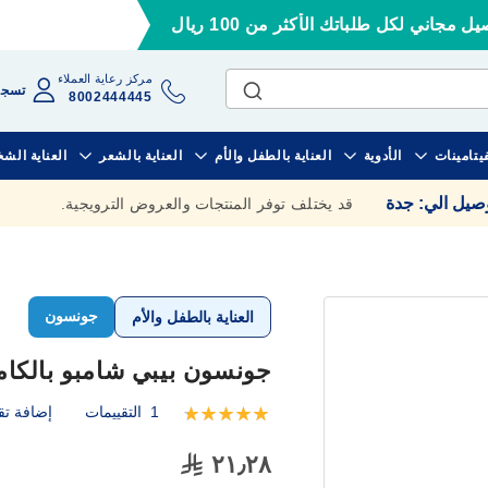
ل مجاني لكل طلباتك الأكثر من 100 ريال
مركز رعاية العملاء
تسجي
8002444445
فيتامينات
الأدوية
العناية بالطفل والأم
العناية بالشعر
العناية الش
وصيل الي
:
جدة
قد يختلف توفر المنتجات والعروض الترويجية.
جونسون
العناية بالطفل والأم
جونسون بيبي شامبو بالكاموميل 
1
التقييمات
إضافة تق
تقييم:
100
100
% of
٢١٫٢٨