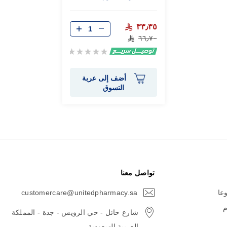
٣٣٫٣٥
٦٦٫٧٠
Rating:
0%
أضف إلى عربة
التسوق
تواصل معنا
وعا
customercare@unitedpharmacy.sa
icon-
email
م
شارع حائل - حي الرويس - جدة - المملكة
العربية السعودية