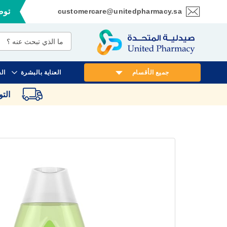
customercare@unitedpharmacy.sa
توصي
تخطي
إلى
المحتوى
جميع الأقسام
العناية بالبشرة
ال
الت
انتقل
إلى
النهاية
معرض
الصور