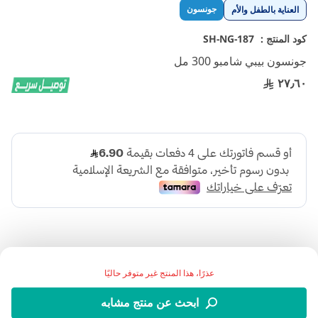
تخطي
جونسون
العناية بالطفل والأم
إلى
بداية
كود المنتج :
SH-NG-187
معرض
جونسون بيبي شامبو 300 مل
الصور
٢٧٫٦٠
عذرًا، هذا المنتج غير متوفر حاليًا
شامبو الأطفال من جونسون بتركيبة فريدة تحافظ على نعومة
ابحث عن منتج مشابه
الشعر وتجعله يبدو بمظهر صحي.