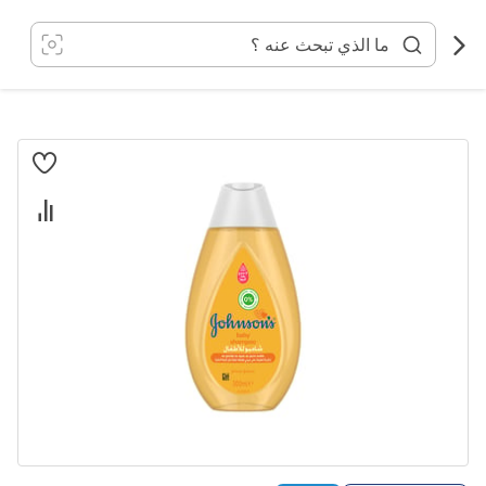
خطي
لى
لمحتوى
انتقل
إلى
النهاية
معرض
الصور