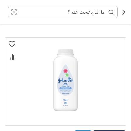
خطي
لى
لمحتوى
انتقل
إلى
النهاية
معرض
الصور