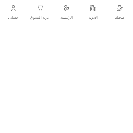
التفاصيل
صحتك
الأدوية
حسابى
الرئيسية
عربة التسوق
.
تقييمات العملاء
اكتب تقييم
منتجات ذات الصلة
قائمة
الامنيات
قارن
بين
المنتجات