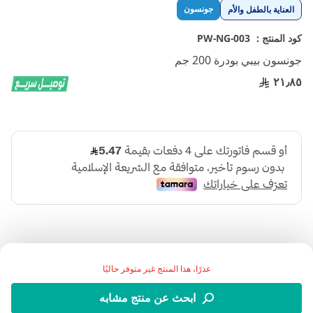
تخطي
جونسون
العناية بالطفل والأم
إلى
بداية
كود المنتج :
PW-NG-003
معرض
جونسون بيبي بودرة 200 جم
الصور
٢١٫٨٥
عذرًا، هذا المنتج غير متوفر حاليًا
اضف الي قائمة امنياتك
ابحث عن منتج مشابه