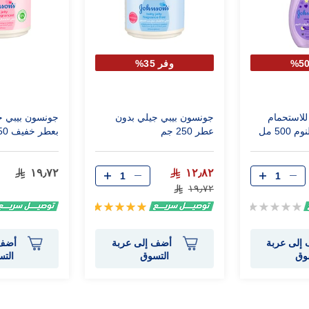
وفر 35%
لاستحمام
جونسون بيبي جيلي بدون
جونسون بيبي ج
50 مل
عطر 250 جم
بعطر خفيف 250 مل
١٩٫٧٢
١٢٫٨٢
١٩٫٧٢
Rating:
تقييم:
100%
0%
إلى عربة
أضف إلى عربة
أضف 
وق
التسوق
الت