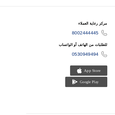
مركز رعاية العملاء
8002444445
icon-
phone
للطلبات من الهاتف أو الواتساب
0530949494
icon-
phone