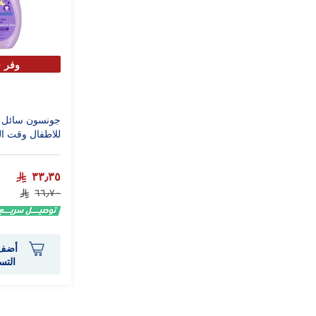
وفر 50%
جونسون سائل ل
للاطفال وقت النوم 0
٣٣٫٣٥
٦٦٫٧٠
أضف 
التس