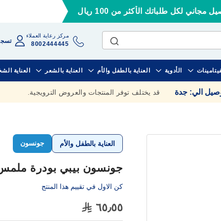
ل مجاني لكل طلباتك الأكثر من 100 ريال
مركز رعاية العملاء
تسجي
8002444445
فيتامينات
الأدوية
العناية بالطفل والأم
العناية بالشعر
العناية الش
وصيل الي
:
جدة
قد يختلف توفر المنتجات والعروض الترويجية.
جونسون
العناية بالطفل والأم
جونسون بيبي بودرة ملمس القط
كن الاول في تقييم هذا المنتج
٦٥٫٥٥