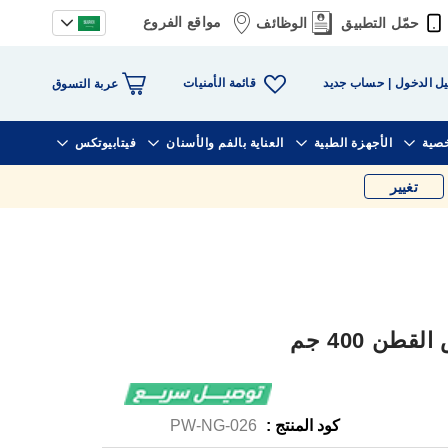
مواقع الفروع
حمّل التطبيق
الوظائف
قائمة الأمنيات
ل الدخول
حساب جديد
عربة التسوق
خصية
الأجهزة الطبية
العناية بالفم والأسنان
فيتابيوتكس
تغيير
ن 400 جم
كود المنتج :
PW-NG-026