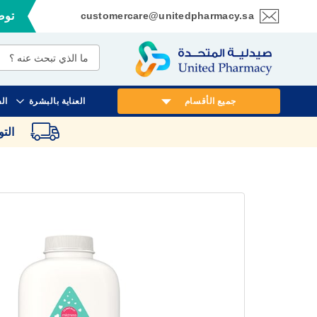
customercare@unitedpharmacy.sa
توصي
تخطي
إلى
المحتوى
جميع الأقسام
العناية بالبشرة
ال
الت
انتقل
إلى
النهاية
معرض
الصور