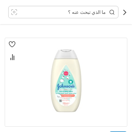
خطي
لى
لمحتوى
انتقل
إلى
النهاية
معرض
الصور