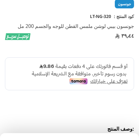
تخطي
جونسون
إلى
بداية
كود المنتج :
LT-NG-320
معرض
جونسون بيبي لوشن ملمس القطن للوجه والجسم 200 مل
الصور
٣٩٫٤٤
:وصف المنتج