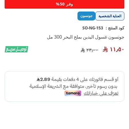
تخطي
وفر 50%
إلى
بداية
جونسون
العناية الشخصية
معرض
الصور
كود المنتج :
SO-NG-153
جونسون غسول اليدين بملح البحر 300 مل
١١٫٥٠
٢٣٫٠٠