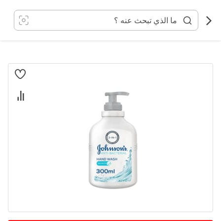
خطي
لى
لمحتوى
انتقل
إلى
النهاية
معرض
الصور