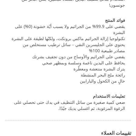
جونسون!
فوائد المنتج
يقضي على 99.9% من الجراثيم ولا يسبب أيّة خشونة (0%) على
البشرة
تكنولوجيا إزالة الجراثيم ماكس بروتكت، ولكنّها لطيفة على البشرة
يحتوي على الجليسرين النقي – سائل ترطيب مستخلص من
مصادر طبيعية 100%
يقضي على الجراثيم والأوساخ من دون تجفيف بشرتك
يحافظ على اليدين ناعمة وسلسة وبمظهر صحي
يترك البشرة منتعشة ومعطّرة
رائحة ملح البحر المنشطة
خالٍ من الكحول والبارابين
تعليمات الاستخدام
ضعي كمية صغيرة من سائل التنظيف في يدك حتى تحصلي على
الرغوة المرغوبة، ثم اغسلي يديك جيّدًا.
تقييمات العملاء