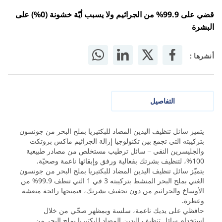
قضي على 99.9% من الجراثيم ولا يسبب أيّة خشونة (0%) على
البشرة
أنشرها :
التفاصيل
يتميز سائل تنظيف اليدين المضاد للبكتيريا بملح البحر من جونسون
بتركيبته التي تجمع بين تكنولوجيا إزالة الجراثيم ماكس بروتكت
والجليسرين النقي – سائل ترطيب مستخلص من مصادر طبيعية
100%، لتنظيف بشرتك بفعالية ورفق وإبقائها ناعمة وصحيّة.
يتميّز سائل تنظيف اليدين المضاد للبكتيريا بملح البحر من جونسون
الغني بملح البحر المنشط بتركيبته 3 في 1 التي تنظف 99.9% من
الأوساخ والجراثيم من دون تجفيف بشرتك، فيمنحها رائحة منعشة
وعطرة.
حافظي على يديك ناعمة، سلسة وبمظهر صحّي من خلال
استخدام سائل تنظيف اليدين المضاد للبكتيريا بملح البحر من