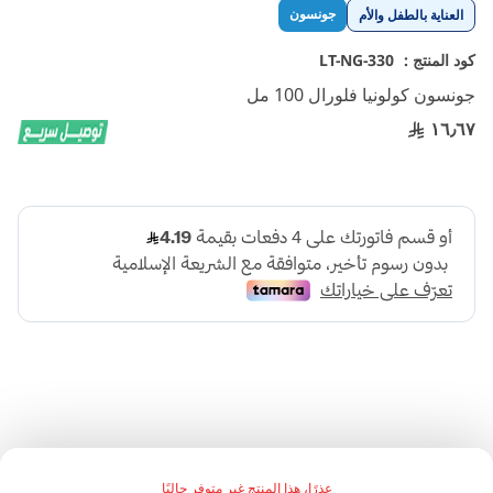
تخطي
جونسون
العناية بالطفل والأم
إلى
بداية
كود المنتج :
LT-NG-330
معرض
جونسون كولونيا فلورال 100 مل
الصور
١٦٫٦٧
جونسون كولونيا فلورال 100 مل من الخيارات المميزة التي تجمع
بين النعومة والانتعاش. تمتاز هذه الكولونيا برائحتها الزهرية
عذرًا، هذا المنتج غير متوفر حاليًا