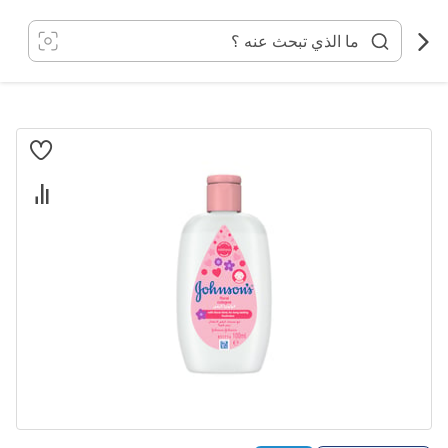
خطي
لى
لمحتوى
انتقل
إلى
النهاية
معرض
الصور