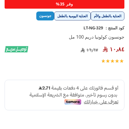
تخطي
وفر 35%
إلى
بداية
جونسون
العناية بالطفل والأم
العناية اليومية بالطفل
معرض
الصور
كود المنتج :
LT-NG-329
جونسون كولونيا دريم 100 مل
١٠٫٨٤
١٦٫٦٧
تقييم:
100
100
% of