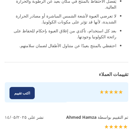
يُفضل الاحتفاظ بالمنتج في مكان بعيد عن الرطوبة والحرارة
العالية.
لا تعرضي العبوة لأشعة الشمس المباشرة أو مصادر الحرارة
الشديدة، لأنها قد تؤثر على مكونات الكولونيا.
بعد كل استخدام، تأكدي من إغلاق العبوة بإحكام للحفاظ على
رائحة الكولونيا وجودتها.
احتفظي بالمنتج بعيدًا عن متناول الأطفال لضمان سلامتهم.
تقييمات العملاء
تقييم:
اكتب تقييم
100
100
% of
تم التقييم بواسطة
Ahmed Hamza
نشر على
١٤/٠٥/٢٠٢٥
100%