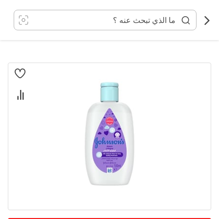
خطي
لى
لمحتوى
انتقل
إلى
النهاية
معرض
الصور