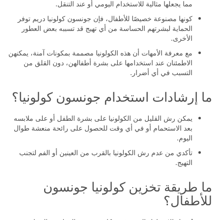
مما يجعلها مثالية للاستخدام اليومي أو عند التنقل.
كونها مصنوعة خصيصًا للأطفال، فإن جونسون كولونيا دريم توفر
الحماية لبشرتهم الحساسة من أي تهيج قد تسببه بعض العطور
الأخرى.
مع معرفة الأمهات أن هذه الكولونيا مصممة بمكونات آمنة، يمكنهن
الاطمئنان عند استخدامها على بشرة أطفالهن، دون القلق من
التسبب في أي أضرار.
ما إرشادات استخدام جونسون كولونيا؟
يمكن رش القليل من الكولونيا على بشرة الطفل أو على ملابسه
بعد الاستحمام أو في أي وقت للحصول على رائحة منعشة طوال
اليوم.
تأكدي من عدم رش الكولونيا بالقرب من العينين أو الفم لتجنب
التهيج.
ما طريقة تخزين كولونيا جونسون
للأطفال؟