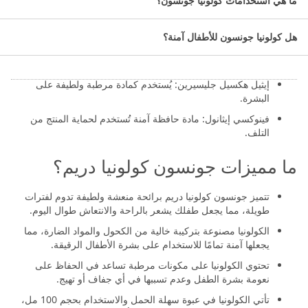
ما هي استخدامات كولونيا جونسون؟
الماء: المكون الرئيسي الذي يشكل الأساس السائل للكولونيا.
العطور: مجموعة من الروائح اللطيفة والمنعشة، تم تصميمها
هل كولونيا جونسون للأطفال آمنة؟
خصيصًا لتكون مناسبة للأطفال.
بروبيلين جلايكول: يساعد في ترطيب البشرة وجعلها ناعمة.
إيثيل هكسيل جليسيرين: يُستخدم كمادة مرطبة ولطيفة على
البشرة.
فينوكسي إيثانول: مادة حافظة آمنة تُستخدم لحماية المنتج من
التلف.
ما مميزات جونسون كولونيا دريم؟
تتميز جونسون كولونيا دريم برائحة منعشة ولطيفة تدوم لفترات
طويلة، مما يجعل طفلك يشعر بالراحة والانتعاش طوال اليوم.
الكولونيا مصنوعة بتركيبة خالية من الكحول والمواد الضارة، مما
يجعلها آمنة تمامًا للاستخدام على بشرة الأطفال الرقيقة.
تحتوي الكولونيا على مكونات مرطبة تساعد في الحفاظ على
نعومة بشرة الطفل وعدم تسببها في أي جفاف أو تهيج.
تأتي الكولونيا في عبوة سهلة الحمل والاستخدام بحجم 100 مل،