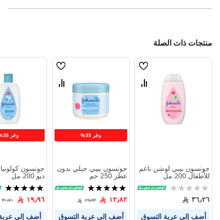
منتجات ذات الصلة
قائمة
قائمة
الامنيات
الامنيات
قارن
قارن
بين
بين
المنتجات
المنتجات
وفر 35%
وفر 35%
جونسون بيبي لوشن ناعم
جونسون بيبي جيلي بدون
جونسون كولونيا 
للأطفال 200 مل
عطر 250 جم
ديو 200 مل
Rating:
تقييم:
تقييم:
100%
100%
0%
١٩٫٩٦
١٢٫٨٢
٣٦٫٢٦
٣٠٫٧٠
١٩٫٧٢
أضف إلى عربة التسوق
أضف إلى عربة التسوق
أضف إلى عربة