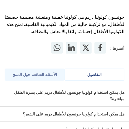
جونسون كولونيا دريم هي كولونيا خفيفة ومنعشة مصممة خصيصًا
للأطفال، مع تركيبة خالية من المواد الكيميائية القاسية. تمنح هذه
الكولونيا الأطفال إحساسًا رائعًا بالانتعاش والنظافة.
أنشرها :
التفاصيل
الأسئلة الشائعة حول المنتج
تمنح جونسون كولونيا الأطفال إحساسًا رائعًا بالانتعاش والنظافة، إلى
هل يمكن استخدام كولونيا جونسون للأطفال دريم على بشرة الطفل
جانب رائحة لطيفة تستمر طوال اليوم.
مباشرة؟
ما مكونات جونسون كولونيا دريم 100
هل يمكن استخدام كولونيا جونسون للأطفال دريم على الشعر؟
مل؟