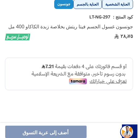
تخطي
جونسون
العناية الشخصية
العناية بالجسم
إلى
بداية
كود المنتج :
LT-NG-297
معرض
جونسون غسول الجسم فيتا ريتش بخلاصة زبدة الكاكاو 400 مل
الصور
٢٨٫٧٥
يمنح صابون سائل الاستحمام Vita-Rich تغذية من جونسون
أضف إلى عربة التسوق
بشرتك الجافة ترطيباً يدوم طويلاُ بقوامه الغني واللطيف.