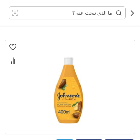
خطي
لى
لمحتوى
انتقل
إلى
النهاية
معرض
الصور