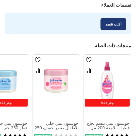
تقييمات العملاء
اكتب تقييم
منتجات ذات الصلة
قائمة
قائمة
الامنيات
الامنيات
قارن
قارن
بين
بين
المنتجات
المنتجات
وفر 35%
وفر 35%
جونسون بيبي بلسم بخاخ
جونسون بيبي جلي
جونسون بيبي جي
قطرات لامعة 200 مل
للأطفال بعطر خفيف 250
عطر 250 جم
مل
تقييم:
Rating:
تقييم: