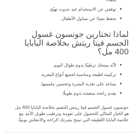
توقفي عن الاستخدام عند حدوث تهيّج.
يحفظ بعيدًا عن متناول الأطفال.
لماذا تختارين جونسون غسول
الجسم فيتا ريتش بخلاصة البابايا
400 مل؟
لأنّه يمنحك ترطيبًا يدوم طوال اليوم.
تركيبته لطيفة ومناسبة لجميع أنواع البشرة.
يساعد على تغذية البشرة وتحسين ملمسها.
يقدم رائحة منعشة تدوم طويلًا.
جونسون غسول الجسم فيتا ريتش للتنعيم بخلاصة البابايا 400 مل
هو الخيار المثالي للحصول على نعومة وترطيب طويل الأمد مع
خلاصة البابايا اللطيفة التي تمنح بشرتك الراحة والانتعاش يوميًا.