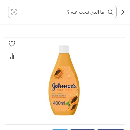
خطي
لى
لمحتوى
انتقل
إلى
النهاية
معرض
الصور