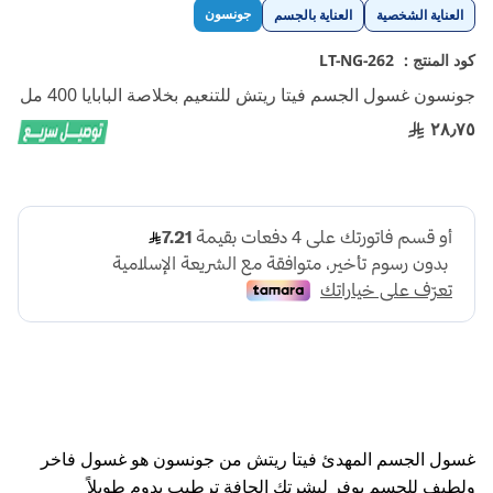
تخطي
جونسون
العناية الشخصية
العناية بالجسم
إلى
بداية
كود المنتج :
LT-NG-262
معرض
جونسون غسول الجسم فيتا ريتش للتنعيم بخلاصة البابايا 400 مل
الصور
٢٨٫٧٥
غسول الجسم المهدئ فيتا ريتش من جونسون هو غسول فاخر
ولطيف للجسم يوفر لبشرتك الجافة ترطيب يدوم طويلاً