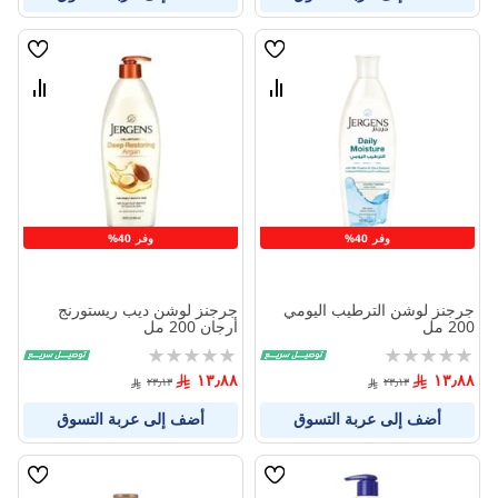
قائمة
قائمة
الامنيات
الامنيا
قارن
قارن
بين
بين
المنتجات
المنتج
وفر 40%
وفر 40%
جرجنز لوشن الترطيب اليومي
جرجنز لوشن ديب ريستورنج
200 مل
أرجان 200 مل
Rating:
Rating:
0%
0%
١٣٫٨٨
١٣٫٨٨
٢٣٫١٣
٢٣٫١٣
أضف إلى عربة التسوق
أضف إلى عربة التسوق
قائمة
قائمة