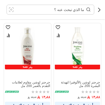
خطي
لى
لمحتوى
قائمة
قائمة
الامنيات
الامنيا
قارن
قارن
بين
بين
المنتجات
المنتج
وفر 40%
وفر 40%
جرجنز لوشن بالألوفيرا لتهدئة
جرجنز لوشن مقاوم لعلامات
البشرة 200 مل
التقدم بالعمر 200 مل
Rating:
Rating:
0%
0%
١٣٫٨٨
١٣٫٨٨
٢٣٫١٣
٢٣٫١٣