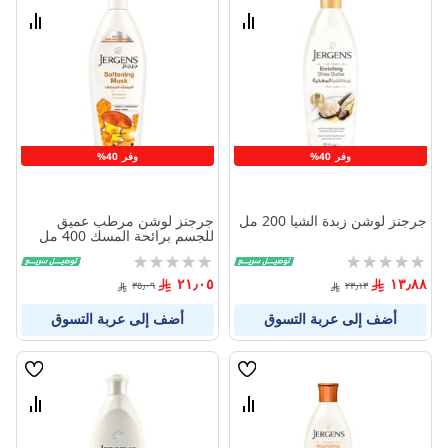
الامنيات
الامنيا
قارن
قارن
بين
بين
المنتجات
المنتج
وفر 40%
وفر 40%
جرجنز لوشن زبدة الشيا 200 مل
جرجنز لوشن مرطب عميق
للجسم برائحة المسك 400 مل
Rating:
Rating:
0%
0%
٢١٫٠٥
١٣٫٨٨
٣٥٫٠٩
٢٣٫١٣
أضف إلى عربة التسوق
أضف إلى عربة التسوق
قائمة
قائمة
الامنيات
الامنيا
قارن
قارن
بين
بين