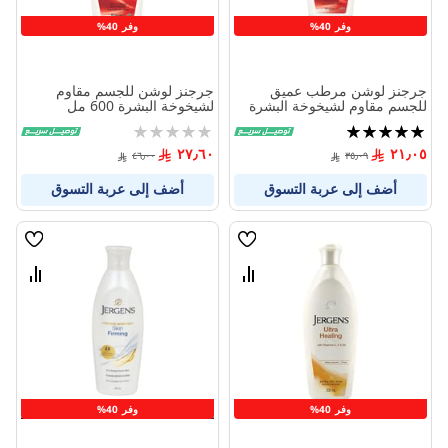
وفر 40%
وفر 40%
جرجنز لوشن مرطب عميق
جرجنز لوشن للجسم مقاوم
للجسم مقاوم لشيخوخة البشرة
لشيخوخة البشرة 600 مل
400 مل
تقييم:
Rating:
0%
100%
٢٧٫٦٠
٢١٫٠٥
٤٦٫٠٠
٣٥٫٠٩
أضف إلى عربة التسوق
أضف إلى عربة التسوق
قائمة
قائمة
الامنيات
الامنيا
قارن
قارن
بين
بين
المنتجات
المنتج
وفر 40%
وفر 40%