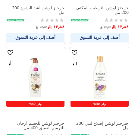
جرجنز لوشن الترطيب المكثف
جرجنز لوشن لشد البشرة 200
200 مل
مل
Rating:
Rating:
0%
0%
١٣٫٨٨
١٣٫٨٨
٢٣٫١٣
٢٣٫١٣
أضف إلى عربة التسوق
أضف إلى عربة التسوق
قائمة
قائمة
الامنيات
الامنيا
قارن
قارن
بين
بين
المنتجات
المنتج
وفر 40%
وفر 40%
جيرجنز لوشن إصلاح ليلي 200
جرجنز لوشن للجسم أرجان
مل
للترميم العميق 400 مل
Rating:
Rating: