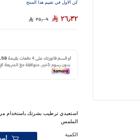
كن الاول في تقييم هذا المنتج
٢٦٫٣٢
٣٥٫٠٩
استعيدي ترطيب بشرتك باستخدام مرط
الملمس
الكمية
أضف