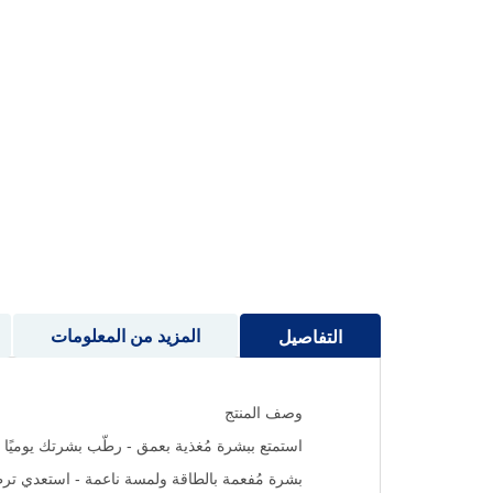
إلى
بداية
معرض
الصور
المزيد من المعلومات
التفاصيل
وصف المنتج
استمتع ببشرة مُغذية بعمق - رطّب بشرتك يومي
بشرة مُفعمة بالطاقة ولمسة ناعمة - استعدي ت