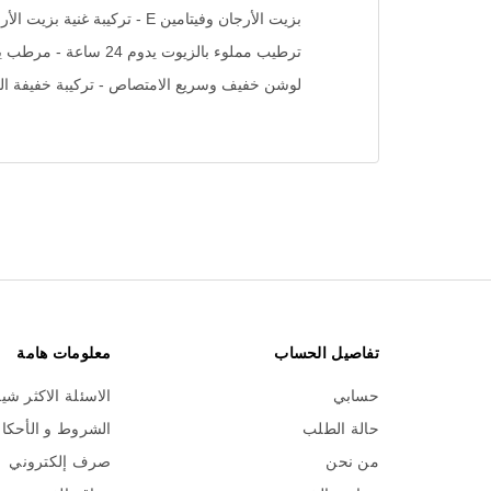
بزيت الأرجان وفيتامين E - تركيبة غنية بزيت الأرجان وفيتامين E تغذي البشرة وتعزز الإشراقة مع ترطيبها وتنعيمها بشكل واضح لاستعادة حيوية الجسم بالكامل.
ترطيب مملوء بالزيوت يدوم 24 ساعة - مرطب يومي يغذي ويدلل البشرة ويحتوي على زيت الأرجان المغربي الإصلاحي بالإضافة إلى فيتامين E.
لوشن خفيف وسريع الامتصاص - تركيبة خفيفة الوز
تفاصيل الحساب
معلومات هامة
حسابي
الاسئلة الاكثر شي
حالة الطلب
الشروط و الأحكا
من نحن
صرف إلكتروني