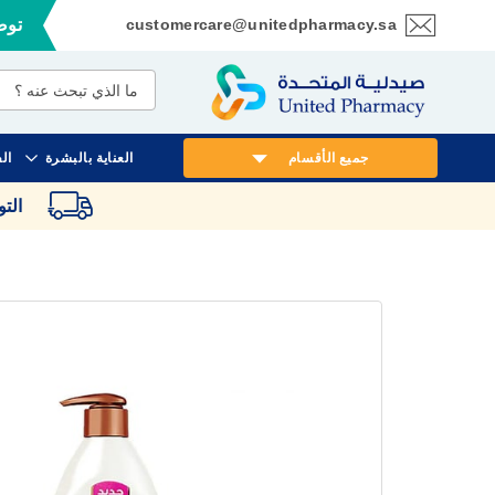
customercare@unitedpharmacy.sa
توصي
تخطي
إلى
المحتوى
جميع الأقسام
العناية بالبشرة
ال
الت
انتقل
إلى
النهاية
معرض
الصور