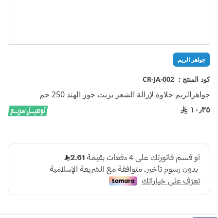
تخطي
جواهر الريم
إلى
بداية
كود المنتج :
CR-JA-002
معرض
جواهرالريم حلاوة لإزالة الشعر بزيت جوز الهند 250 جم
الصور
١٠٫٣٥