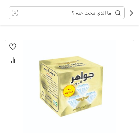
خطي
لى
لمحتوى
انتقل
إلى
النهاية
معرض
الصور