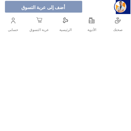
أضف إلى عربة التسوق
جواهر الريم حلاوة لإزالة الشعر بزيت جوز الهند 250 جم – تركيبة
طبيعية بالسكر وزيت جوز الهند لإزالة الشعر بلطف وترطيب
صحتك
الأدوية
حسابى
الرئيسية
عربة التسوق
البشرة، تدوم نتيجتها لأسابيع.
أنشرها :
التفاصيل
جواهر الريم حلاوة لإزالة الشعر بزيت جوز الهند 250 جم هي منتج طبيعي
للعناية بالبشرة وإزالة الشعر الزائد بفعالية ونعومة. تحتوي على مكونات
طبيعية مثل السكر وزيت جوز الهند الذي يمنح البشرة ترطيبًا ونعومة،
ويعمل على تقليل تهيج الجلد بعد الإزالة. مثالية للحصول على بشرة ناعمة
وحريرية تدوم لفترة أطول مقارنة بطرق الإزالة التقليدية.