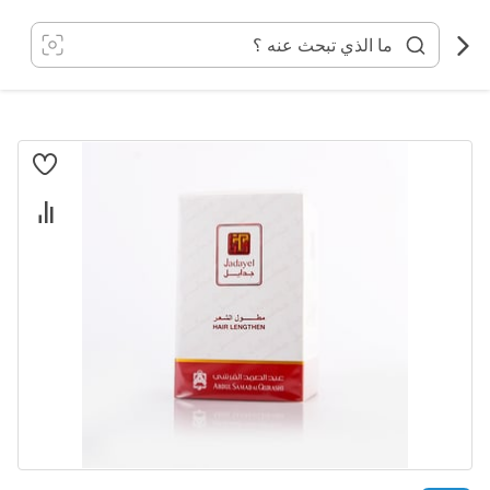
خطي
لى
لمحتوى
انتقل
إلى
النهاية
معرض
الصور