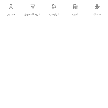
الشعر وقوته، وتعطيك شعرً صحيًا ناعمًا كالحرير
صحتك
الأدوية
حسابى
الرئيسية
عربة التسوق
اضف الي قائمة امنياتك
التفاصيل
وصف المنتج:
زيت طبيعي 100%
مناسب لجميع أنواع الشعر
مناسب لكل الأعمار
عبوة 130مل