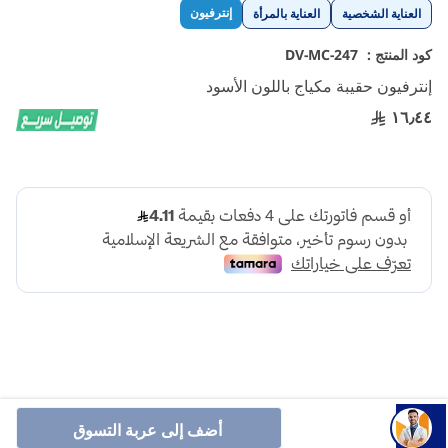
تخطي
إنترفيون
العناية الشخصية
العناية بالمرأة
إلى
بداية
كود المنتج :
DV-MC-247
معرض
إنترفيون حقيبة مكياج باللون الأسود
الصور
١٦٫٤٤
تسمح لك حقيبة المكياج الشفافة برؤية محتوى ومكان العناصر
أضف إلى عربة التسوق
المخزنة بسهولة، والعثور بسرعة على ما تبحث عنه، دون إضاعة