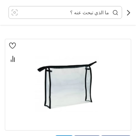
خطي
لى
لمحتوى
انتقل
إلى
النهاية
معرض
الصور