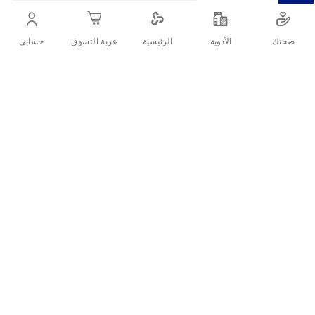
الوقت.
صحتك
الأدوية
حسابى
الرئيسية
عربة التسوق
أنشرها :
التفاصيل
إنترفيون حقيبة مكياج باللون الأسود هي الاختيار الأمثل لكل سيدة تبحث
عن الأناقة والعملية في آنٍ واحد. صُممت هذه الحقيبة بحجم مثالي يناسب
حمل جميع مستحضرات التجميل الأساسية، سواء في حقيبة اليد اليومية
أو أثناء السفر. بفضل تصميمها العصري ولونها الأسود الكلاسيكي، تمنحك
مظهرًا أنيقًا وتنظيمًا مثاليًا لأدواتك التجميلية.
ما هي مواصفات إنترفيون حقيبة مكياج
السوداء؟
العلامة التجارية: Intervion (إنترفيون)