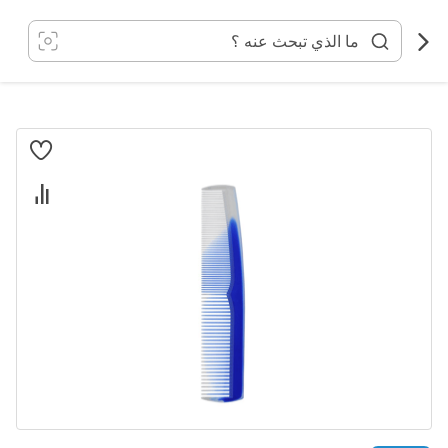
خطي
لى
لمحتوى
انتقل
إلى
النهاية
معرض
الصور