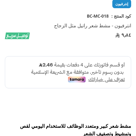
تخطي
إنترفيون
إلى
بداية
كود المنتج :
BC-MC-018
معرض
انترفيون - مشط شعر راتيل مثل الزجاج
الصور
٩٫٨٤
مشط شعر كبير ومتعدد الوظائف للاستخدام اليومي لقص
وتمشيط وتصفيف الشعر