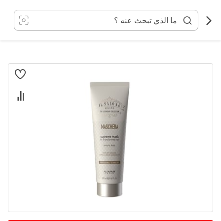
خطي
لى
لمحتوى
انتقل
إلى
النهاية
معرض
الصور