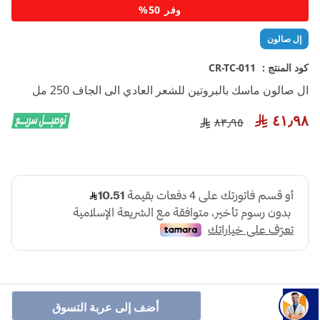
تخطي
وفر 50%
إلى
بداية
إل صالون
معرض
الصور
كود المنتج :
CR-TC-011
ال صالون ماسك بالبروتين للشعر العادي الى الجاف 250 مل
٤١٫٩٨
٨٣٫٩٥
أضف إلى عربة التسوق