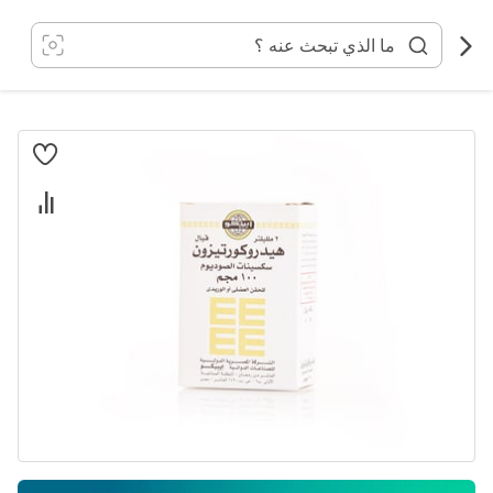
خطي
لى
لمحتوى
انتقل
إلى
النهاية
معرض
الصور
تخطي