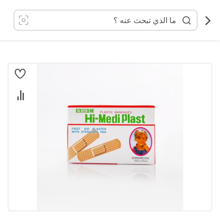
خطي
لى
لمحتوى
انتقل
إلى
النهاية
معرض
الصور