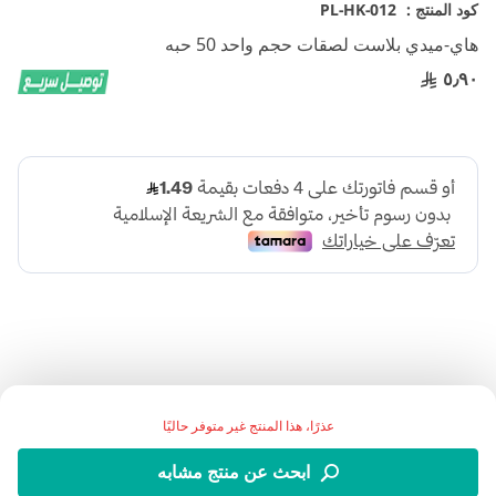
تخطي
كود المنتج :
PL-HK-012
إلى
هاي-ميدي بلاست لصقات حجم واحد 50 حبه
بداية
معرض
٥٫٩٠
الصور
اضف الي قائمة امنياتك
عذرًا، هذا المنتج غير متوفر حاليًا
ابحث عن منتج مشابه
التفاصيل