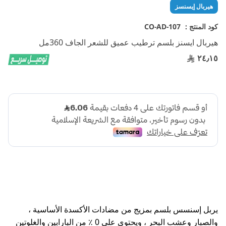
تخطي
هيربال إيسنسز
إلى
بداية
كود المنتج :
CO-AD-107
معرض
هيربال ايسنز بلسم ترطيب عميق للشعر الجاف 360مل
الصور
٢٤٫١٥
يربل إسنسس بلسم بمزيج من مضادات الأكسدة الأساسية ،
والصبار وعشب البحر ، ويحتوي على 0 ٪ من البارابين والغلوتين