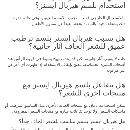
استخدام بلسم هيربال ايسنز؟
- للاستعمال الخارجي فقط. - تجنب ملامسة العينين، وفي حالة حدوث
ذلك يشطف جيداً بالماء. - يحفظ بعيداً عن متناول الأطفال.
هل يسبب هيربال ايسنز بلسم ترطيب
عميق للشعر الجاف آثار جانبية؟
عادة لا يسبب آثار جانبية، لكن قد يحدث تهيج بسيط في فروة الرأس عند
أصحاب البشرة الحساسة. ينصح بإيقاف الاستخدام إذا ظهرت أي أعراض
غير مرغوبة.
هل يتفاعل بلسم هيربال ايسنز مع
منتجات أخرى للشعر؟
يمكن استخدامه بأمان مع منتجات العناية الأخرى مثل الشامبو المرطب أو
ماسكات الشعر، ولا توجد تفاعلات ضارة مع منتجات الشعر المعروفة.
هل هيربال ايسنز بلسم مناسب للشعر الجاف جداً؟
نعم، تركيبته الغنية بالمرطبات تعيد الترطيب العميق للشعر الجاف جداً