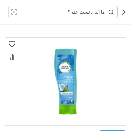
خطي
لى
لمحتوى
انتقل
إلى
النهاية
معرض
الصور