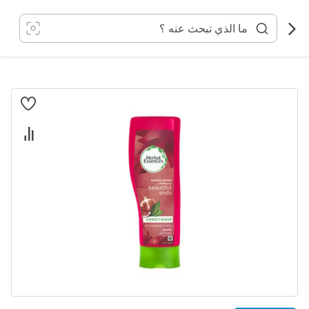
خطي
لى
لمحتوى
انتقل
إلى
النهاية
معرض
الصور