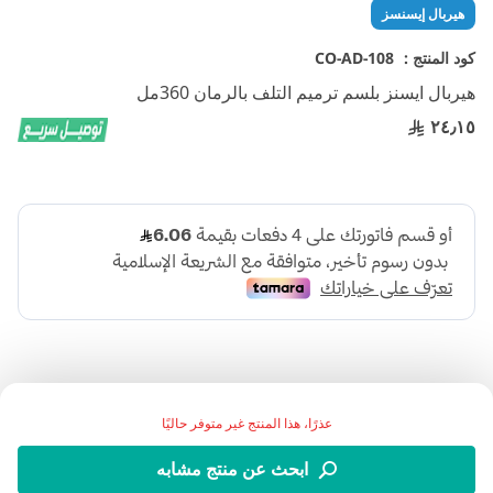
تخطي
هيربال إيسنسز
إلى
بداية
كود المنتج :
CO-AD-108
معرض
هيربال ايسنز بلسم ترميم التلف بالرمان 360مل
الصور
٢٤٫١٥
عذرًا، هذا المنتج غير متوفر حاليًا
هيربل إسنسس بلسم بمزيج من مضادات الأكسدة الأساسية ،
ابحث عن منتج مشابه
والصبار وعشب البحر ، ويحتوي على 0 ٪ من البارابين والغلوتين