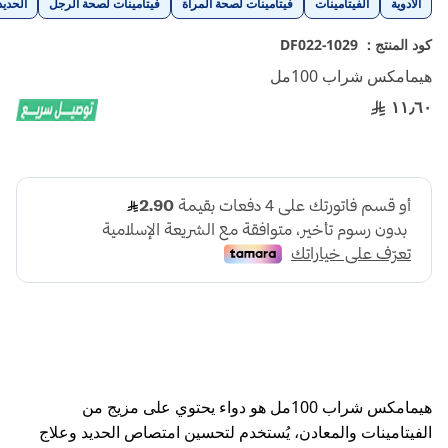
الأدوية
الفيتامينات
فيتامينات لصحة المرأة
فيتامينات لصحة الرجل
الحديد
إلى
بداية
كود المنتج :
1029-DF022
معرض
هيمامكس شراب 100مل
الصور
١١٫٦٠
هيمامكس شراب 100مل هو دواء يحتوي على مزيج من
الفيتامينات والمعادن، يُستخدم لتحسين امتصاص الحديد وعلاج