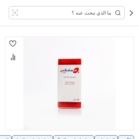
خطي
لى
لمحتوى
انتقل
إلى
النهاية
معرض
الصور
تخطي