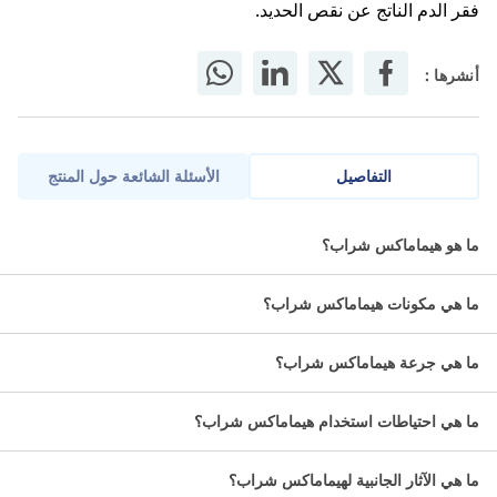
فقر الدم الناتج عن نقص الحديد.
أنشرها :
التفاصيل
الأسئلة الشائعة حول المنتج
هيمامكس شراب 100مل هو دواء يحتوي على مزيج من الفيتامينات
ما هو هيماماكس شراب؟
والمعادن، يُستخدم لتحسين امتصاص الحديد وعلاج فقر الدم الناتج عن
نقص الحديد.
ما هي مكونات هيماماكس شراب؟
ما هي مواصفات هيمامكس شراب 100
ما هي جرعة هيماماكس شراب؟
مل؟
ما هي احتياطات استخدام هيماماكس شراب؟
الماده الفعالة:
كبريتات الحديدوز: مصدر للحديد.
ما هي الآثار الجانبية لهيماماكس شراب؟
حمض الفوليك: ضروري لتكوين خلايا الدم الحمراء.