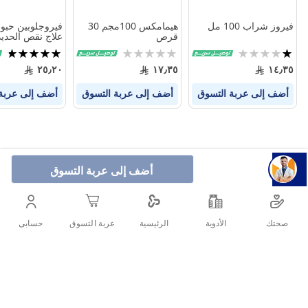
فيروز شراب 100 مل
هيمامكس 100مجم 30
قرص
كبسولة
تقييم:
Rating:
تقييم:
95%
0%
20%
٢٥٫٢٠
١٧٫٣٥
١٤٫٣٥
أضف إلى عربة التسوق
أضف إلى عربة التسوق
أضف إلى عربة
أضف إلى عربة التسوق
صحتك
الأدوية
حسابى
الرئيسية
عربة التسوق