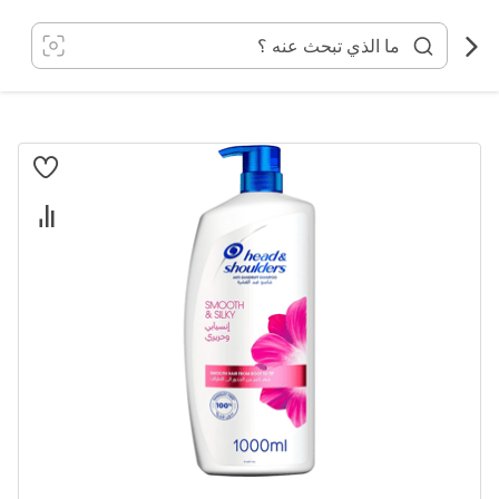
خطي
لى
لمحتوى
انتقل
إلى
النهاية
معرض
الصور