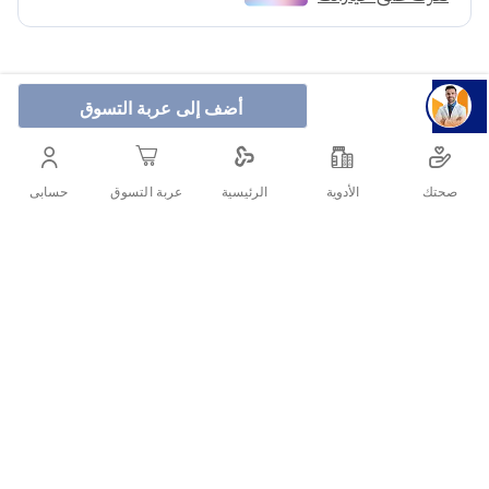
أضف إلى عربة التسوق
هيد أند شولدرز شامبو ضد القشرة مصمم لشعر ناعم وحريري،
يجمع بين التخلص من القشرة وترطيب الشعر ليمنحه ملمسًا
صحتك
الأدوية
حسابى
الرئيسية
عربة التسوق
ناعمًا ولمعانًا صحيًا.
أنشرها :
التفاصيل
هيد أند شولدرز شامبو ضد القشرة هو منتج مصمم لإزالة القشرة
مع الحفاظ على نعومة وحريرية الشعر.