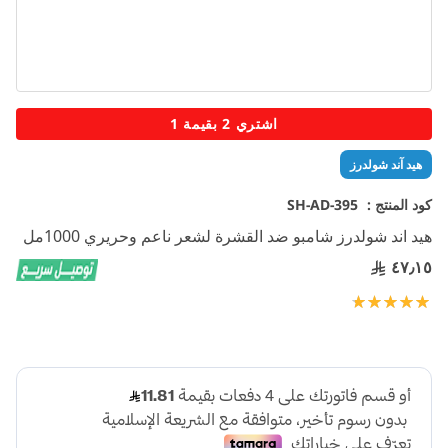
تخطي
اشتري 2 بقيمة 1
إلى
بداية
هيد آند شولدرز
معرض
الصور
كود المنتج :
SH-AD-395
هيد اند شولدرز شامبو ضد القشرة لشعر ناعم وحريري 1000مل
٤٧٫١٥
تقييم:
100
100
% of