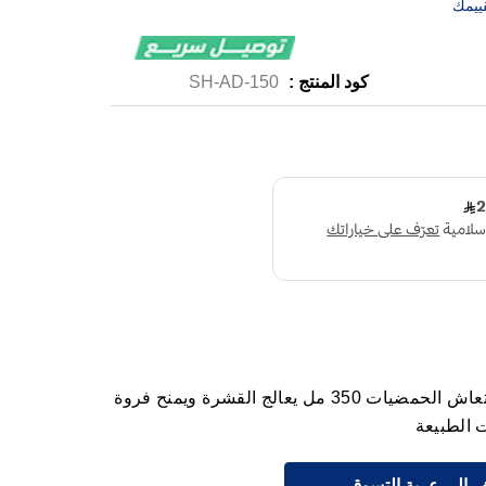
ييمك
كود المنتج :
SH-AD-150
هيد أند شولدرز شامبو ضد القشرة بانتعاش الحمضيات 350 مل يعالج القشرة ويمنح فروة
 الطبيعة
 إلى عربة التسوق