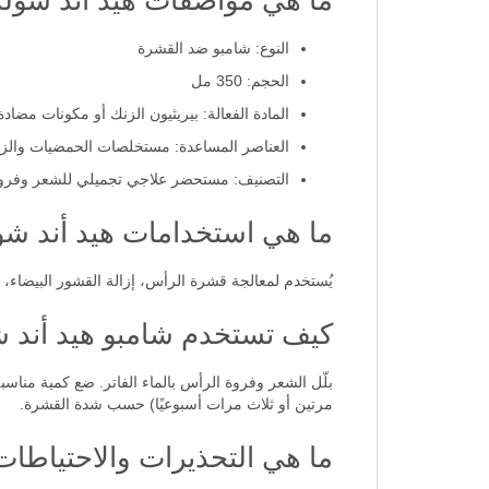
ما هي مواصفات هيد أند شول
النوع: شامبو ضد القشرة
الحجم: 350 مل
المادة الفعالة: بيريثيون الزنك أو مكونات مضاد
العناصر المساعدة: مستخلصات الحمضيات والز
التصنيف: مستحضر علاجي تجميلي للشعر وفرو
ما هي استخدامات هيد أند ش
يُستخدم لمعالجة قشرة الرأس، إزالة القشور البيضاء، 
كيف تستخدم شامبو هيد أند 
بلّل الشعر وفروة الرأس بالماء الفاتر. ضع كمية مناس
مرتين أو ثلاث مرات أسبوعيًا) حسب شدة القشرة.
ما هي التحذيرات والاحتياطا