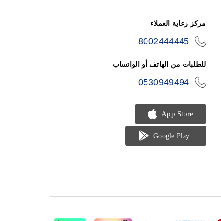
مركز رعاية العملاء
8002444445
icon-
phone
للطلبات من الهاتف أو الواتساب
0530949494
icon-
phone