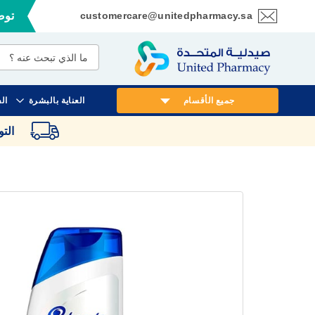
customercare@unitedpharmacy.sa
توصي
تخطي
إلى
المحتوى
جميع الأقسام
العناية بالبشرة
ال
الت
انتقل
إلى
النهاية
معرض
الصور