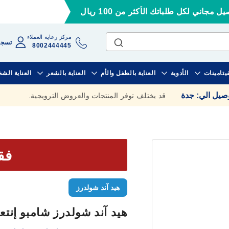
ل مجاني لكل طلباتك الأكثر من 100 ريال
مركز رعاية العملاء
تسجي
8002444445
فيتامينات
الأدوية
العناية بالطفل والأم
العناية بالشعر
العناية الش
وصيل الي
:
جدة
قد يختلف توفر المنتجات والعروض الترويجية.
فقط 
هيد آند شولدرز
هيد آند شولدرز شامبو إنتعاش ا