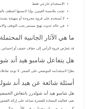
الاستخدام خارجي فقط.
تجنب ملامسة العينين، وإذا لامستها اشطف بالماء
لا يُستخدم على فروة مجروحة أو متهيجة بشدة
في حالة حدوث تهيج مستمر يجب التوقف والاس
ما هي الآثار الجانبية المحتم
قد تتعرّض فروة الرأس إلى جفاف خفيف أو إحساس بالح
هل يتفاعل شامبو هيد أند شو
نظرًا لاستخدامه الموضعي على الشعر، لا توجد تفاعلا
أسئلة شائعة عن هيد أند شول
هل شامبو هيد أند شولدرز بانتعاش الحمض
نعم، فعاليته المضادة للقشرة تساعد على إزالة القشور 
كم مرة يجب استخدامه في الأسبوع؟