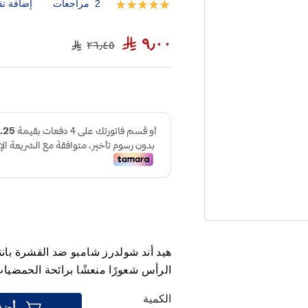
2
مراجعات
إضافة تق
تقييم:
100
100
% of
٩٫٠٠
٢٦٫٤٥
الرأس شعورًا منعشًا برائحة الحمضيات
الكمية
أضف