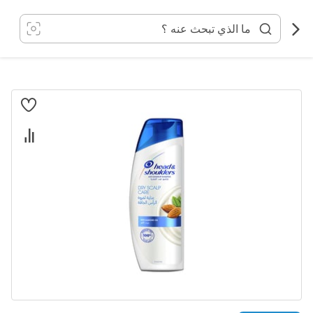
خطي
لى
لمحتوى
انتقل
إلى
النهاية
معرض
الصور