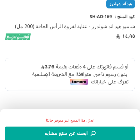
تخطي
هيد آند شولدرز
إلى
بداية
كود المنتج :
SH-AD-169
معرض
شامبو هيد اند شولدرز - عناية لفروة الرأس الجافة (200 مل)
الصور
١٤٫٩٥
عذرًا، هذا المنتج غير متوفر حاليًا
هيد اند شولدرز بزيت اللوز هو شامبو لترطيب فروة الرأس
ابحث عن منتج مشابه
الجافة، يعتني بالشعر والفروة ويقضي على قشرة الرأس الظاهرة