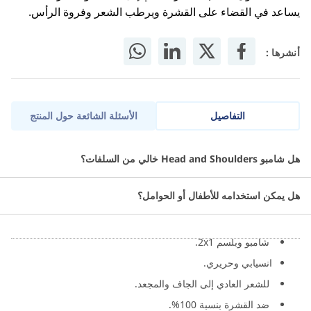
يساعد في القضاء على القشرة ويرطب الشعر وفروة الرأس.
أنشرها :
التفاصيل
الأسئلة الشائعة حول المنتج
هيد أند شولدرز هو شامبو مضاد للقشرة مصمم لفروة الرأس والشعر.
هل شامبو Head and Shoulders خالي من السلفات؟
مواصفات شامبو هيد أند شولدرز 540
هل يمكن استخدامه للأطفال أو الحوامل؟
مل:
شامبو وبلسم 2x1.
انسيابي وحريري.
للشعر العادي إلى الجاف والمجعد.
ضد القشرة بنسبة 100%.