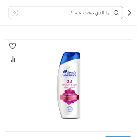
خطي
لى
لمحتوى
انتقل
إلى
النهاية
معرض
الصور