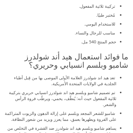
تركيبة ثلاثية المفعول.
مُختبر طبيًا.
للاستخدام اليومي.
مناسب للرجال والنساء.
حجم المنتج 540 مل.
ما فوائد استعمال هيد أند شولدرز
شامبو وبلسم انسيابي وحريري؟
تعد هيد اند شولدرز العلامة الأولى الموصى بها من قِبل أطباء
الجلدية في الولايات المتحدة الأمريكية.
تم تصميم شامبو وبلسم هيد اند شولدرز انسيابي حريري بتركيبة
ثلاثية المفعول حيث أنه: يُنظّف، يحمي، ويرطّب فروة الرأس
والشعر.
شامبو للشعر المجعد وبلسم على إزالة الدهون والزيوت المتراكمة
على الفروة ويطهرها بعمق، مما يعزز ويزيد من شعور النظافة.
يساهم شامبو وبلسم هيد اند شولدرز ضد القشرة في التخلص من