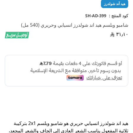
تخطي
هيد آند شولدرز
إلى
بداية
كود المنتج :
SH-AD-399
معرض
شامبو وبلسم هيد اند شولدرز انسيابي وحريري (540 مل)
الصور
٣١٫١٠
هيد اند شولدرز انسيابي حريري هو شامبو وبلسم 2x1 بتركيبة
ثلاثية المفعول يناسب الشعر العادي إلى الجاف والشعر المجعد،