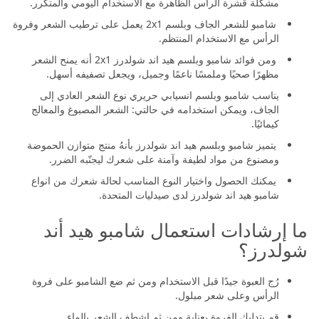
مشكلة قشرة الرأس الظاهرة مع الاستخدام اليومي والمتكرر.
شامبو للشعر الجاف وبلسم 2x1 يعمل على ترطيب الشعر وفروة
الرأس مع الاستخدام المنتظم.
ومن فوائد شامبو وبلسم هيد اند شولدرز 2x1 أنه يمنح الشعر
مظهرًا صحيًا وملمسًا ناعمًا وجميل، ويجعل تصفيفه أسهل.
يناسب شامبو وبلسم انسيابي حريري نوع الشعر العادي إلى
الجاف، ويمكن استخدامه في حالتي: الشعر المصبوغ والمعالج
كيمائيًا.
يتميز شامبو وبلسم هيد اند شولدرز بأنهُ منتج متوازن الحموضة
ومصنوع من مواد لطيفة وآمنة على شعرك ليجنّبه الضرر.
يمكنك الحصول واختيار النوع المناسب لحالة شعرك من انواع
شامبو هيد اند شولدرز لدى صيدليات المتحدة.
ما إرشادات استعمال شامبو هيد أند
شولدرز؟
رُج العبوة جيدًا قبل الاستخدام ومن ثم ضع الشامبو على فروة
الرأس وعلى شعر مبلول.
قم بتدليك الفروة بعناية ومن ثم اشطف الشعر بالماء.