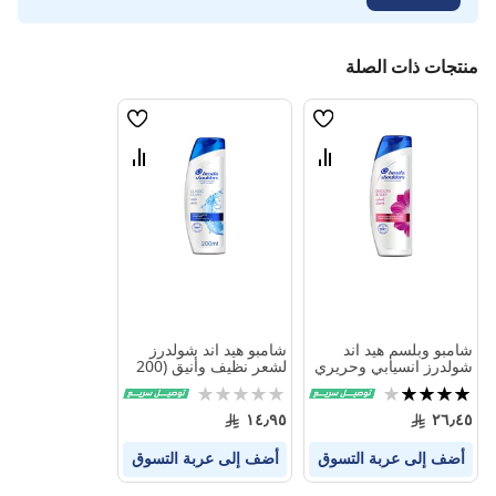
منتجات ذات الصلة
قائمة
قائمة
الامنيات
الامنيات
قارن
قارن
بين
بين
المنتجات
المنتجات
شامبو وبلسم هيد اند
شامبو هيد اند شولدرز
شولدرز انسيابي وحريري
لشعر نظيف وأنيق (200
(400 مل)
مل)
تقييم:
Rating:
0%
80%
١٤٫٩٥
٢٦٫٤٥
أضف إلى عربة التسوق
أضف إلى عربة التسوق