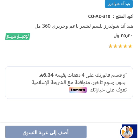
تخطي
هيد آند شولدرز
إلى
بداية
كود المنتج :
CO-AD-310
معرض
هيد آند شولدرز بلسم لشعر ناعم وحريري 360 مل
الصور
٢٥٫٣٠
تقييم:
100
100
% of
أضف إلى عربة التسوق
هيد اند شولدرز بلسم لشعر ناعم وحريري 360 مل، بلسم مرطب