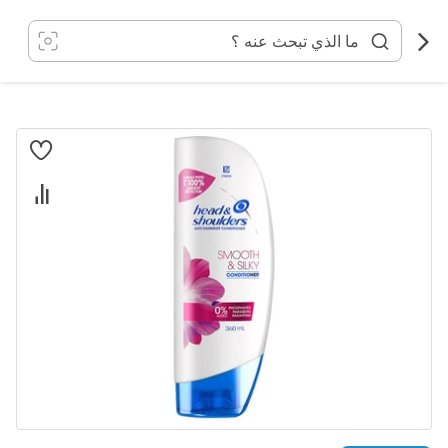
خطي
لى
لمحتوى
انتقل
إلى
النهاية
معرض
الصور