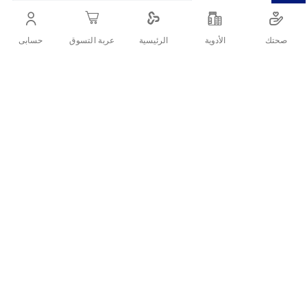
يحمي من القشرة، يمنح الشعر نعومة فائقة ولمعان صحي،
ويجعل الشعر أسهل في التصفيف مع ترطيب عميق.
صحتك
الأدوية
حسابى
الرئيسية
عربة التسوق
أنشرها :
التفاصيل
هيد اند شولدرز بلسم لشعر ناعم وحريري 360 مل هو بلسم مخصص
للعناية بالشعر مع حماية فعّالة من القشرة. يساعد على ترطيب الشعر
الجاف والمتقصف، ويمنحه نعومة فائقة ولمعان صحي. بفضل تركيبته
المتطورة، يعمل على تقليل الهيشان ويترك الشعر سهل التصفيف مع
الحفاظ على فروة رأس صحية خالية من القشرة.
ما هي مواصفات هيد اند شولدرز بلسم
لشعر ناعم وحريري؟