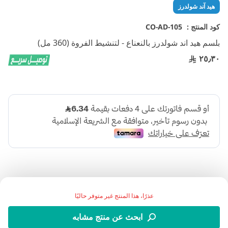
تخطي
هيد آند شولدرز
إلى
بداية
كود المنتج :
CO-AD-105
معرض
بلسم هيد اند شولدرز بالنعناع - لتنشيط الفروة (360 مل)
الصور
٢٥٫٣٠
عذرًا، هذا المنتج غير متوفر حاليًا
بلسم هيد اند شولدرز نعناع هو بلسم يعمل على تنشيط وإنعاش
ابحث عن منتج مشابه
فروة الرأس، ويساعد في القضاء على القشرة الظاهرة بنسبة