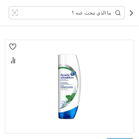
خطي
لى
لمحتوى
انتقل
إلى
النهاية
معرض
الصور