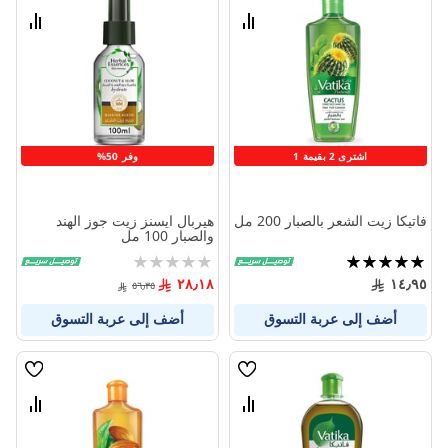
الامنيات
الامنيا
قارن
قارن
بين
بين
المنتجات
المنتج
اشترى 2 بقيمة 1
وفر 50%
فاتيكا زيت الشعر بالصبار 200 مل
هيربال ايسنز زيت جوز الهند
والصبار 100 مل
تقييم:
Rating:
0%
100%
٢٨٫١٨
١٤٫٩٥
٥٦٫٣٥
أضف إلى عربة التسوق
أضف إلى عربة التسوق
قائمة
قائمة
الامنيات
الامنيا
قارن
قارن
بين
بين