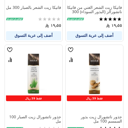
فاتيكا زيت الشعر الغني من فاتيكا
فاتيكا زيت الشعر بالصبار 300 مل
ناتشورالز (البذور السوداء) 300
مل
تقييم:
Rating:
0%
100%
١٩٫٥٥
١٩٫٥٥
أضف إلى عربة التسوق
أضف إلى عربة التسوق
قائمة
قائمة
الامنيات
الامنيا
قارن
قارن
بين
بين
المنتجات
المنتج
فقط 39 ريال
فقط 39 ريال
جذور ناتشورال زيت بذور
جذور ناتشورال زيت الصبار 100
السمسم 100 مل
مل
تقييم:
Rating: