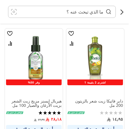
خطي
لى
لمحتوى
قائمة
قائمة
الامنيات
الامنيا
قارن
قارن
بين
بين
المنتجات
المنتج
اشترى 2 بقيمة 1
وفر 50%
دابر فاتيكا زيت شعر بالزيتون
هيربال إيسنز مزيج زيت الشعر
200 مل
بزيت الأرغان والصبار 100 مل
Rating:
تقييم:
100%
0%
٢٨٫١٨
١٤٫٩٥
٥٦٫٣٥