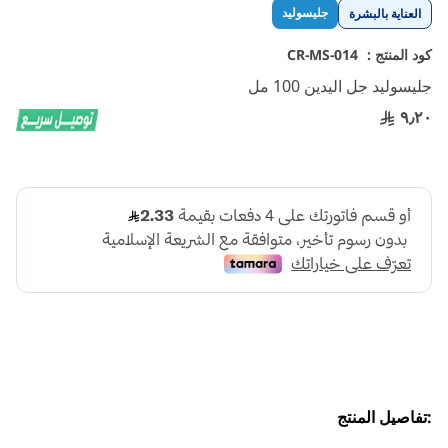
تخطي
جليسوليد
العناية بالبشرة
إلى
بداية
كود المنتج :
CR-MS-014
معرض
جليسوليد جل اليدين 100 مل
الصور
٩٫٢٠
:تفاصيل المنتج