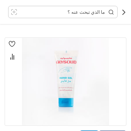
خطي
لى
لمحتوى
انتقل
إلى
النهاية
معرض
الصور