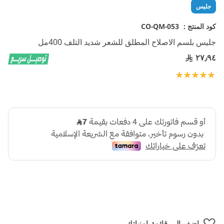
تخطي
جليس
إلى
بداية
كود المنتج :
CO-QM-053
معرض
جليس بلسم الاصلاح المطلق للشعر شديد التلف 400مل
الصور
٢٧٫٩٤
تقييم:
100
100
% of
اضف الي قائمة امنياتك