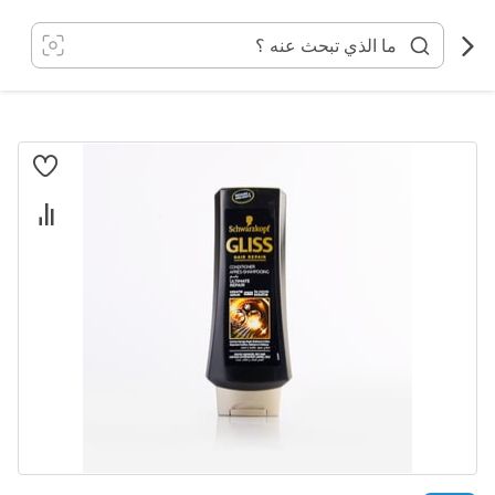
خطي
لى
لمحتوى
انتقل
إلى
النهاية
معرض
الصور