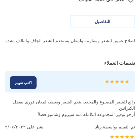
التفاصيل
اصلاح عميق للشعر ومقاومة ولمعان يستخدم للشعر الجاف والتالف بشدة
تقييمات العملاء
تقييم:
اكتب تقييم
100
100
% of
رائع للشعر المصبوغ والمجعد، ينعم الشعر ويعطيه لمعان فوري بفضل
الكيراتين
أرجو توفير المجموعة الكاملة منه سيروم وشامبو فضلاً
تم التقييم بواسطة
رناد
نشر على
٢/٠٧/٢٠٢٢