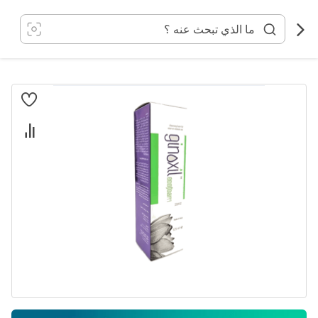
خطي
لى
لمحتوى
انتقل
إلى
النهاية
معرض
الصور
تخطي