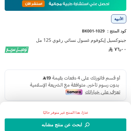
إلى
بداية
معرض
الأدوية
الصور
كود المنتج :
1029-BK001
جينوكسيل إيكوفوم غسول نسائي رغوي 125 مل
٧٦٫٠٠
عذرًا، هذا المنتج غير متوفر حاليًا
ابحث عن منتج مشابه