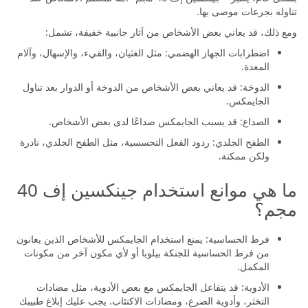
تناوله بجرعات موصى بها.
ومع ذلك، قد يعاني بعض الأشخاص من آثار جانبية خفيفة، تشمل:
اضطرابات الجهاز الهضمي: مثل الغثيان، والقيء، والإسهال، وآلام
المعدة.
الدوخة: قد يعاني بعض الأشخاص من الدوخة أو الدوار بعد تناول
الجايمكس.
الصداع: قد يسبب الجايمكس صداعًا لدى بعض الأشخاص.
الطفح الجلدي: ردود الفعل التحسسية، مثل الطفح الجلدي، نادرة
ولكن ممكنة.
ما هي موانع استخدام جينكسين إف 40
مجم؟
فرط الحساسية: يمنع استخدام الجايمكس للأشخاص الذين يعانون
من فرط الحساسية للجنكة بيلوبا أو لأي مكون آخر من مكونات
المكمل.
الأدوية: قد يتفاعل الجايمكس مع بعض الأدوية، مثل مضادات
التخثر، وأدوية الصرع، ومضادات الاكتئاب. يجب عليك إبلاغ طبيبك