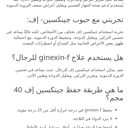
يُستخدم لدعم صحة الجهاز العصبي وتقليل أعراض ضعف التروية الدموية.
تجربتي مع حبوب جينكسين- إف:
تجربة استخدام جينكسين-إف تختلف بين الأشخاص، لكنه غالبًا يساعد في
تحسين التركيز، وتقليل الدوخة، وتنشيط الدورة الدموية، مع احتمالية
ظهور بعض الأعراض الجانبية مثل الصداع أو اضطرابات المعدة.
هل يستخدم علاج ginexin-f للرجال؟
نعم، يمكن استخدام جينكسين إف للرجال، حيث يساعد في تحسين
الدورة الدموية، وتعزيز التركيز، وتقليل الدوخة وطنين الأذن.
ما هي طريقة حفظ جينكسين إف 40
مجم؟
يحفظ ginexin f في درجة حرارة أقل من 25 درجة مئوية.
لا تبرد الدواء في الثلاجة.
احفظ هذا الدواء بعيدًا عن أنظار ومتناول أيدي الأطفال.