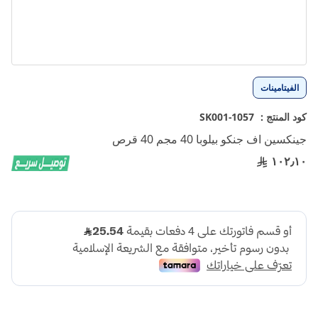
تخطي
الفيتامينات
إلى
بداية
كود المنتج :
1057-SK001
معرض
جينكسين اف جنكو بيلوبا 40 مجم 40 قرص
الصور
١٠٢٫١٠