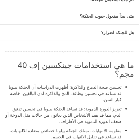
المادة الفعالة:
متى يبدأ مفعول حبوب الجنكة؟
خلاصه الجنكة بيلوبا.
فلافونويد جليكوسيد.
هل للجنكة اضرار؟
التصنيف الدوائي:مكمل غذائي.
عدد الأقراص في جينكسين اف:30 كبسوله.
ما هي استخدامات جينكسين إف 40
مجم؟
تحسين صحة الدماغ والذاكرة: أظهرت الدراسات أن الجنكة بيلوبا
قد تساعد في تحسين وظائف المخ والذاكرة لدى البالغين، خاصة
كبار السن.
تعزيز الدورة الدموية: قد تساعد الجنكة بيلوبا في تحسين تدفق
الدم، مما قد يفيد الأشخاص الذين يعانون من حالات مثل الدوخة أو
ضعف الدورة الدموية في الأطراف.
مقاومة الالتهابات: تمتلك الجنكة بيلوبا خصائص مضادة للالتهابات،
قد تساعد في تقليل الالتهاب في الجسم.