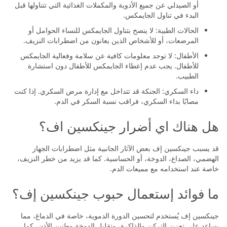
أو الصيدلي عن جميع الأدوية والمكملات الغذائية التي تتناولها قبل
البدء في تناول الجايمكس.
الحالات الطبية: لا ينصح بتناول الجايمكس للنساء الحوامل أو
المرضعات، أو للأشخاص الذين يعانون من اضطرابات النزيف.
الأطفال: لا توجد معلومات كافية عن سلامة وفعالية الجايمكس
للأطفال. يجب عدم إعطاء الجايمكس للأطفال دون استشارة
الطبيب.
داء السكري: الجنكة قد تتداخل مع إدارة مرض السكري. إذا كنت
مصابًا بداء السكري، فراقب نسبة السكر في الدم.
هل هناك اي أضرار جينكسين اف؟
قد يسبب جينكسين إف بعض الآثار الجانبية مثل اضطرابات الجهاز
الهضمي، الصداع، الدوخة، أو الحساسية. كما قد يزيد من خطر النزيف،
خاصة عند استخدامه مع مميعات الدم.
ما فوائد إستعمال حبوب جينكسين إف؟
جينكسين إف يُستخدم لتحسين الدورة الدموية، خاصة في الدماغ، مما
يساعد على تعزيز التركيز والذاكرة، وتقليل الدوخة وطنين الأذن، كما