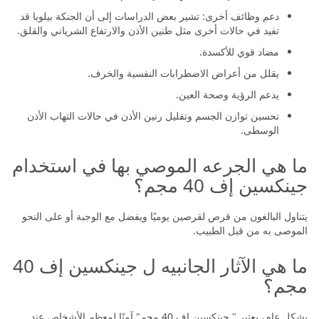
دعم وظائف أخرى: تشير بعض الدراسات إلى أن الجنكة بيلوبا قد
تفيد في حالات أخرى مثل طنين الأذن والارتفاع الشرياني والقلق.
مضاد قوي للأكسدة.
يقلل من أعراض الاضطرابات النفسية والخرف.
يدعم الرؤية وصحة العين.
تحسين توازن الجسم وتقليل رنين الأذن في حالات التهاب الأذن
الوسطى.
ما هي الجرعه الموصي بها في استخدام
جينكسين إف 40 مجم؟
يتناول البالغون من قرص لقرصين يوميًا ويفضل مع الوجبة أو على النحو
الموصى به من قبل الطبيب.
ما هي الآثار الجانبيه ل جينكسين إف 40
مجم؟
بشكل عام، يعتبر " جينكسين إف 40 مجم" آمنًا لمعظم الأشخاص عند