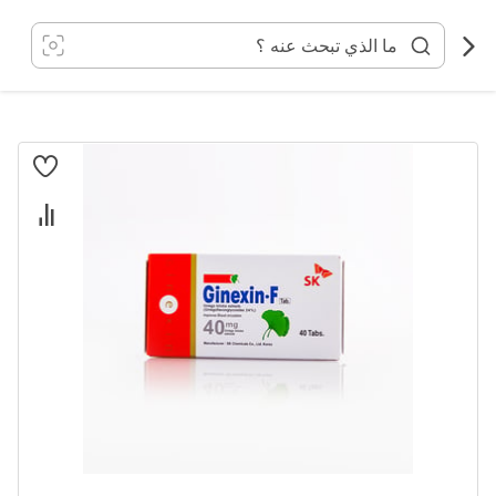
خطي
لى
لمحتوى
انتقل
إلى
النهاية
معرض
الصور