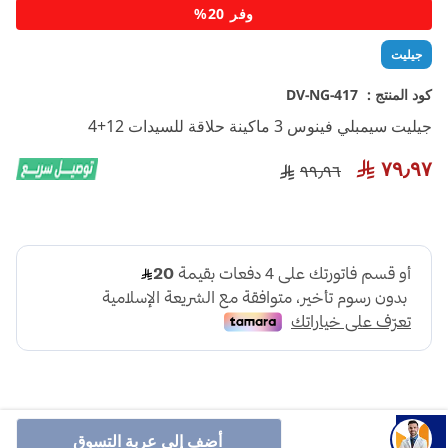
تخطي
وفر 20%
إلى
بداية
جيليت
معرض
الصور
كود المنتج :
DV-NG-417
جيليت سيمبلي فينوس 3 ماكينة حلاقة للسيدات 12+4
٧٩٫٩٧
٩٩٫٩٦
أضف إلى عربة التسوق