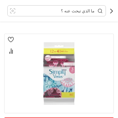
خطي
لى
لمحتوى
انتقل
إلى
النهاية
معرض
الصور