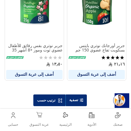
المنتجات
المنتج
جربر أورجانك نوتري بايتس
جربر نوتري بفس رقائق للأطفال
بسكويت تفاح عضوي 150 جم
عضوي توت وموز +8 أشهر 35
جم
تقييم:
Rating:
0%
100%
١٣٫٥٠
٢١٫١٦
أضف إلى عربة التسوق
أضف إلى عربة التسوق
تصفية
ترتيب حسب
صحتك
الأدوية
حسابى
الرئيسية
عربة التسوق