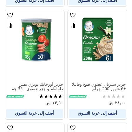
أضف إلى عربة التسوق
أضف إلى عربة التسوق
قائمة
قائمة
الامنيات
الامنيا
قارن
قارن
بين
بين
المنتجات
المنتج
جربر سيريال عضوي قمح وفانيلا
جربر أورجانك نوتري بفس
+6 شهور 200 جرام
طماطم و جزر عضوي - 35 جم
Rating:
تقييم:
100%
0%
١٣٫٥٠
٢٨٫٠٠
أضف إلى عربة التسوق
أضف إلى عربة التسوق
قائمة
قائمة