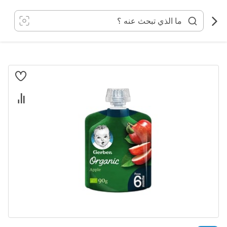
خطي
لى
لمحتوى
انتقل
إلى
النهاية
معرض
الصور