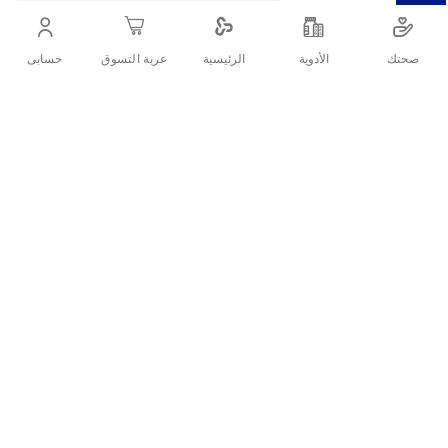
صحتك
الأدوية
حسابى
الرئيسية
عربة التسوق
التفاصيل
العلامة التجارية شاش القسم الرئيسي مستلزمات الرعاية الصحية القسم
الفرعي الإسعافات الأولية الوصف شاش وباندج الشكل شاش وباندج
العناصر الشائعة في حقيبة الإسعافات الأولية الضمادات والشريط اللاصق
شاش معقم مناديل ومسحات مطهرة كمادات ماصة كريم للإصابات.
مرهم حرق قناع للتنفس (التنفس الصناعي / الإنعاش القلبي الرئوي)
حزمة تبريد غسول العين دليل مرجعي للإسعافات الأولية
تقييمات العملاء
اكتب تقييم
منتجات ذات الصلة