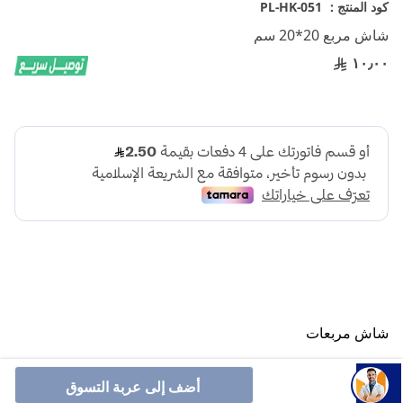
تخطي
كود المنتج :
PL-HK-051
إلى
شاش مربع 20*20 سم
بداية
معرض
١٠٫٠٠
الصور
شاش مربعات
أنشرها :
أضف إلى عربة التسوق