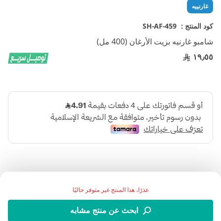
تخطي
غارنييه
إلى
بداية
كود المنتج :
SH-AF-459
معرض
شامبو غارنيه بزيت الأرغان (400 مل)
الصور
١٩٫٥٥
عذرًا، هذا المنتج غير متوفر حاليًا
شامبو غارنيه بزيت الأرغان يغذي الشعر التالف والمتقصف ويعيد
ابحث عن منتج مشابه
له لمعانه ونعومته