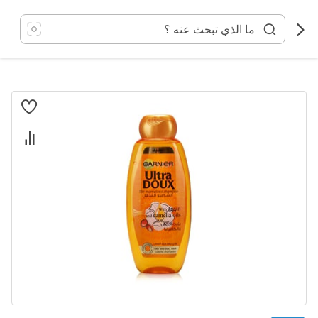
خطي
لى
لمحتوى
انتقل
إلى
النهاية
معرض
الصور