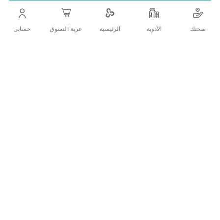
اضف الي قائمة امنياتك
صحتك
الأدوية
حسابى
الرئيسية
عربة التسوق
التفاصيل
وصف المنتج:
يتكون من مستخلصات طبيعية وعضوية
خال من البارابين والكبريتات والسليكون
سهل الاستخدام
يناسب جميع أنواع الشعر
مميزات المنتج:
يجمع شامبو غارنيه بزيت الأرغان بين مميزات زيت الأرغان
المذهلة ورائحة زيت زهرة الكاميليا المنعم الفواحة، ليجعل
شعر أكثر انتعاشاً وجمالاً