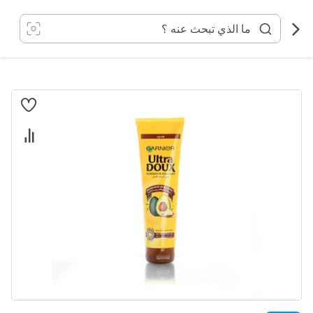
خطي
لى
لمحتوى
انتقل
إلى
النهاية
معرض
الصور