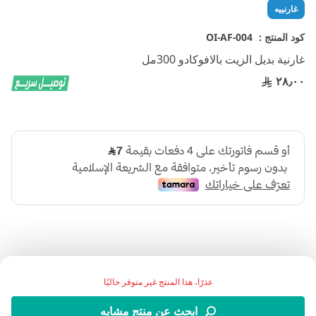
تخطي
غارنييه
إلى
بداية
كود المنتج :
OI-AF-004
معرض
غارنية بديل الزيت بالافوكادو 300مل
الصور
٢٨٫٠٠
عذرًا، هذا المنتج غير متوفر حاليًا
:وصف المنتج
ابحث عن منتج مشابه