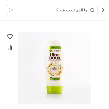
خطي
لى
لمحتوى
انتقل
إلى
النهاية
معرض
الصور