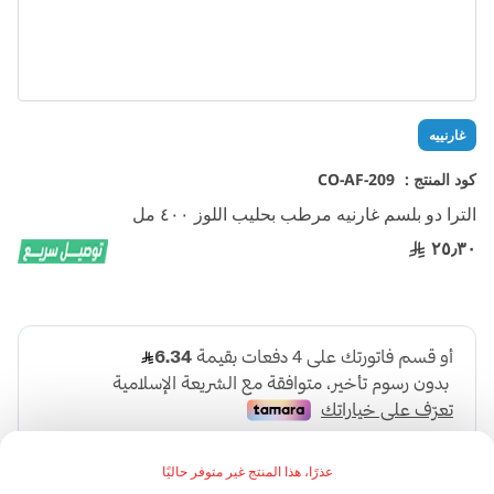
تخطي
غارنييه
إلى
بداية
كود المنتج :
CO-AF-209
معرض
الترا دو بلسم غارنيه مرطب بحليب اللوز ٤٠٠ مل
الصور
٢٥٫٣٠
عذرًا، هذا المنتج غير متوفر حاليًا