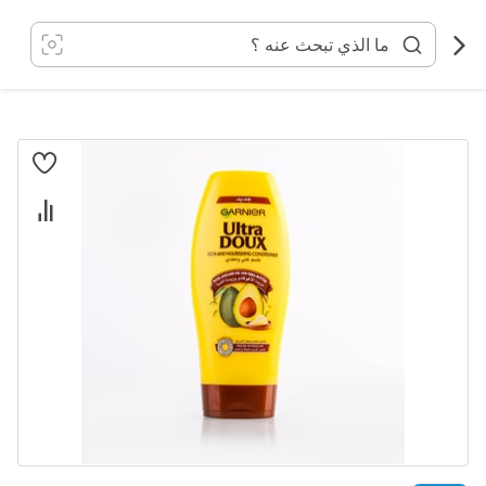
خطي
لى
لمحتوى
انتقل
إلى
النهاية
معرض
الصور