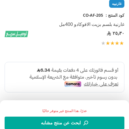
تخطي
غارنييه
إلى
بداية
كود المنتج :
CO-AF-205
معرض
غارنية بلسم بزيت الافوكادو 400مل
الصور
٢٥٫٣٠
تقييم:
100
80
% of
عذرًا، هذا المنتج غير متوفر حاليًا
ابحث عن منتج مشابه
اضف الي قائمة امنياتك