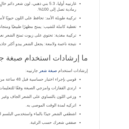
رمادية تصل إلى 100%.
تركيبة طويلة الأمد: تحافظ على اللون حيويًا لأسا
تغطية كاملة للشيب: يمنح مظهرًا طبيعيًا ومتجانس
تركيبة مغذية: تحتوي على زيوت تمنح الشعر نعومة
نتيجة ناعمة ولامعة: يجعل الشعر يبدو أكثر جاذ
ما إرشادات استخدام صبغة جار
إرشادات استخدام
صبغة شعر
جارنييه:
قومي بإجراء اختبار حساسية قبل 48 ساعة من الاستخدام.
ارتدي القفازات وامزجي الصبغة وفقًا للتعليمات
وزعي اللون بالتساوي على الشعر الجاف وغير 
اتركيه لمدة الوقت الموصى به.
اشطفي الشعر جيدًا بالماء واستخدمي البلسم الم
صففي شعرك حسب الرغبة.