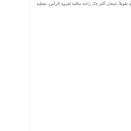
غارنييه أوليا، 5.3 بني ذهبي، لون شعر دائم خالٍ من الأمونيا، مع 60% زيوت، يحسن جودة الشعر بشكل واضح، لون مكثف، يدوم طويلاً، لمعان أكثر 2x، راحة مثالية لفروة الرأس، تغطية