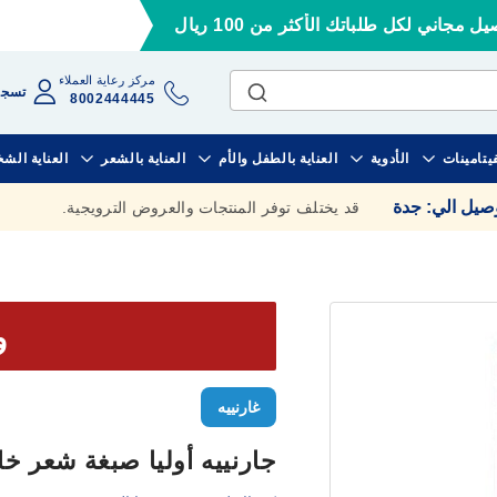
ل مجاني لكل طلباتك الأكثر من 100 ريال
مركز رعاية العملاء
تسجي
8002444445
فيتامينات
الأدوية
العناية بالطفل والأم
العناية بالشعر
العناية الش
وصيل الي
:
جدة
قد يختلف توفر المنتجات والعروض الترويجية.
وف
غارنييه
جارنييه أوليا صبغة شعر خالي