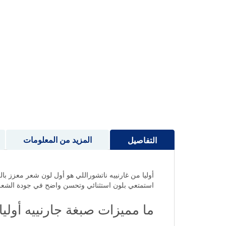
إلى
بداية
معرض
الصور
المزيد من المعلومات
التفاصيل
أوليا من غارنييه ناتشوراللي هو أول لون شعر معزز بال
استمتعي بلون استثنائي وتحسن واضح في جودة الشعر
ما مميزات صبغة جارنييه أولي