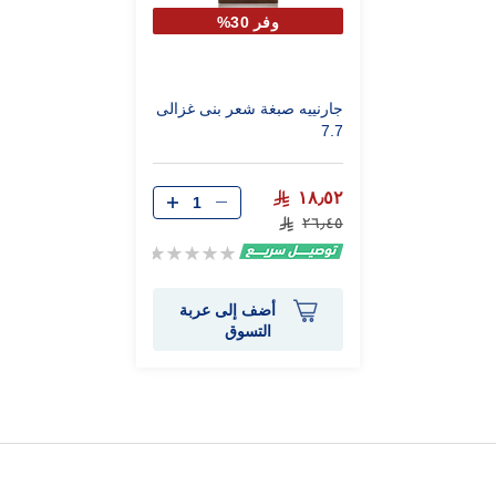
وفر 30%
جارنييه صبغة شعر بنى غزالى
7.7
١٨٫٥٢
٢٦٫٤٥
Rating:
0%
أضف إلى عربة
التسوق