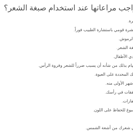
واجب مراعاتها عند استخدام صبغة الشعر؟
ة.
بشرة قومي باستشارة الطبيب فوراً.
الرموش.
ة الشعر.
ي الأطفال.
قيام بذلك من شأنه أن يسبب ضرراً للشعر وفروة الرأس.
 المحددة على العبوة.
هر الأولى منه.
شققات في رأسك.
ازات.
غ للحفاظ على اللون.
مي شعرك من أشعة الشمس.