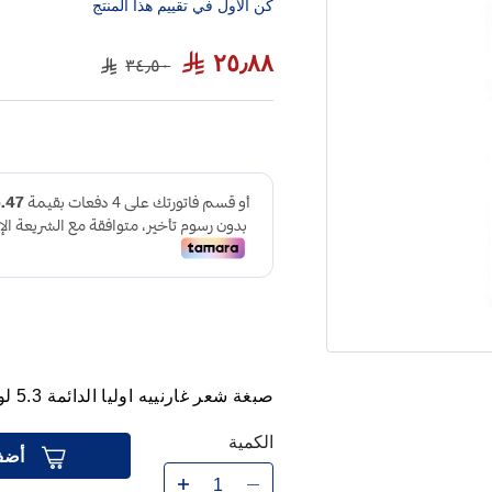
كن الاول في تقييم هذا المنتج
٢٥٫٨٨
٣٤٫٥٠
صبغة شعر غارنييه اوليا الدائمة 5.3 لون بني ذهبي
الكمية
أضف