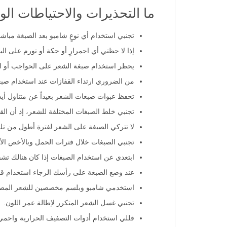
ما التحذيرات والاحتياطات ال
تجنبي استخدام أي نوعٍ شامبو بعد الصبغة مباشر
إذا لا حظتي أي احمرارٍ أو حكة أو تورم على ال
يحظر استخدام صبغة الشعر على الحواجب أو 
من الضروري ارتداء القفازات عند استخدام صبغ
تحفظ عبوات صبغات الشعر بعيداً عن متناول أيد
تجنبي خلط الصبغات المختلفة للشعر، إذ أن ال
لا تتركي الصبغة على الشعر لفترة أطول من تلك
تجنبي الصبغات خلال فترات الحمل وبالأخص الأش
ابتعدي عن استخدام الصبغات إذا كان هنالك ت
عند وضع الصبغة على رأسك الرجاء استخدام قف
استخدمي شامبو وبلسم مخصصين للشعر المصبو
تجنبي غسل الشعر المتكرر لإطالة عمر اللون.
قللي استخدام أدوات التصفيف الحرارية واح