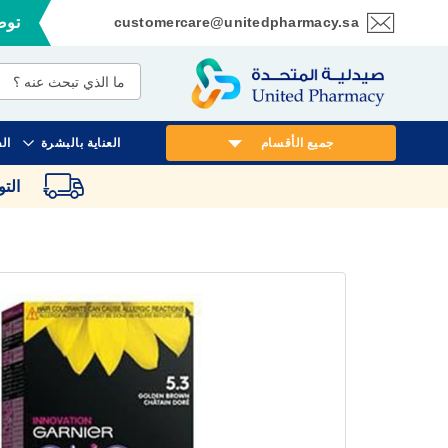
customercare@unitedpharmacy.sa
توصي
تخطي
إلى
المحتوى
جميع الأقسام
العناية بالبشرة
ال
الت
انتقل
إلى
النهاية
معرض
الصور