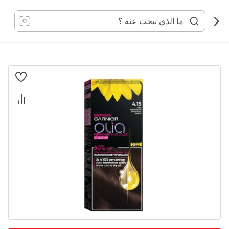
خطي
لى
لمحتوى
انتقل
إلى
النهاية
معرض
الصور