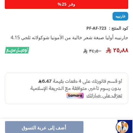
تخطي
وفر 25%
إلى
بداية
غارنييه
معرض
الصور
كود المنتج :
PF-AF-723
جارنييه أوليا صبغة شعر خالية من الأمونيا شوكولاته ثلجي 4.15
٢٥٫٨٨
٣٤٫٥٠
أضف إلى عربة التسوق