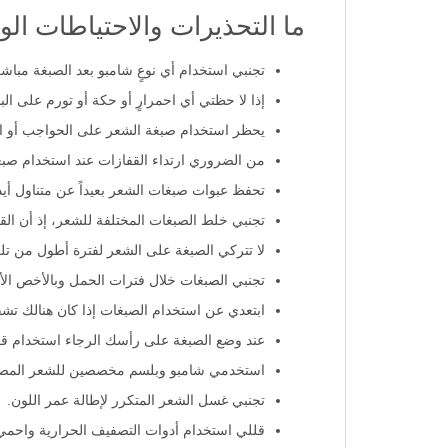
ما التحذيرات والاحتياطات ال
تجنبي استخدام أي نوعٍ شامبو بعد الصبغة مباشر
إذا لا حظتي أي احمرارٍ أو حكة أو تورم على ال
يحظر استخدام صبغة الشعر على الحواجب أو 
من الضروري ارتداء القفازات عند استخدام صبغ
تحفظ عبوات صبغات الشعر بعيداً عن متناول أيد
تجنبي خلط الصبغات المختلفة للشعر، إذ أن ال
لا تتركي الصبغة على الشعر لفترة أطول من تلك
تجنبي الصبغات خلال فترات الحمل وبالأخص الأش
ابتعدي عن استخدام الصبغات إذا كان هنالك ت
عند وضع الصبغة على رأسك الرجاء استخدام قف
استخدمي شامبو وبلسم مخصصين للشعر المصبو
تجنبي غسل الشعر المتكرر لإطالة عمر اللون.
قللي استخدام أدوات التصفيف الحرارية واح