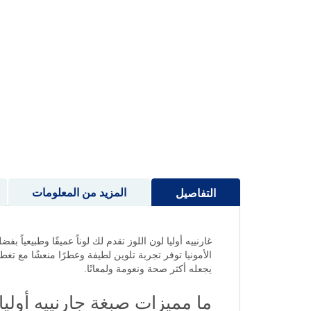
إلى
بداية
معرض
الصور
المزيد من المعلومات
التفاصيل
غارنييه أوليا لون اللوز تقدم لك لوناً عميقًا وطبيعيا
الأمونيا توفر تجربة تلوين لطيفة وعطرًا منعشًا مع ت
يجعله أكثر صحة ونعومة ولمعانًا.
ما مميزات صبغة جارنييه أولي