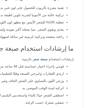
تقنية معززة بالزيوت للحصول على لون غني يدوم
تركيبة خالية من الأمونيا لتجربة تلوين لطيفة ب
تغطية 100% للشعر الأبيض مع مظهر لون اللوز طبيعي.
يغذي ويقوي الشعر، مما يجعله أكثر نعومة ولمعان
رائحة منعشة وتركيبة كريمية غير سائلة لسهولة 
ما إرشادات استخدام صبغة جار
إرشادات استخدام
صبغة شعر
جارنييه:
قومي بإجراء اختبار حساسية قبل 48 ساعة من الاستخدام.
ارتدي القفازات وامزجي الصبغة وفقًا للتعليمات
وزعي اللون بالتساوي على الشعر الجاف وغير 
اتركيه لمدة الوقت الموصى به.
اشطفي الشعر جيدًا بالماء واستخدمي البلسم الم
صففي شعرك حسب الرغبة.