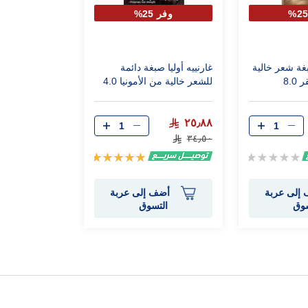
وفر 25%
بغة شعر خالية
غارنييه أوليا صبغة دائمة
8.0
للشعر خالية من الأمونيا 4.0
بني غامق
٢٥٫٨٨
٣٤٫٥٠
Rating:
تقييم:
100%
0%
إلى عربة
أضف إلى عربة
سوق
التسوق