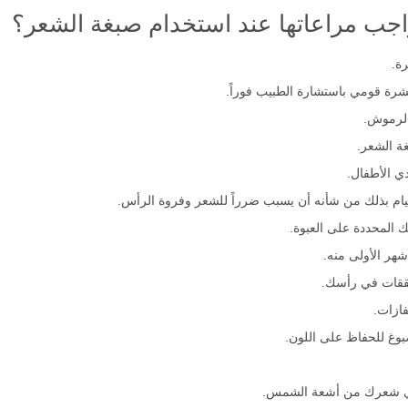
واجب مراعاتها عند استخدام صبغة الشعر؟
ة.
بشرة قومي باستشارة الطبيب فوراً.
الرموش.
ة الشعر.
ي الأطفال.
قيام بذلك من شأنه أن يسبب ضرراً للشعر وفروة الرأس.
 المحددة على العبوة.
هر الأولى منه.
شققات في رأسك.
ازات.
غ للحفاظ على اللون.
مي شعرك من أشعة الشمس.