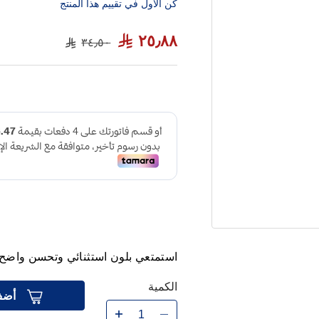
كن الاول في تقييم هذا المنتج
٢٥٫٨٨
٣٤٫٥٠
استمتعي بلون استثنائي وتحسن واضح
الكمية
أضف