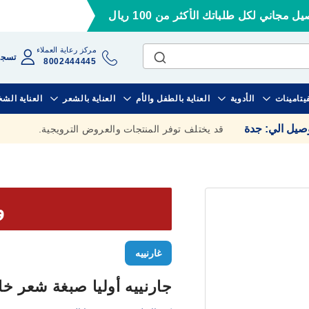
ل مجاني لكل طلباتك الأكثر من 100 ريال
مركز رعاية العملاء
تسجي
8002444445
فيتامينات
الأدوية
العناية بالطفل والأم
العناية بالشعر
العناية الش
وصيل الي
:
جدة
قد يختلف توفر المنتجات والعروض الترويجية.
وف
غارنييه
جارنييه أوليا صبغة شعر خالية