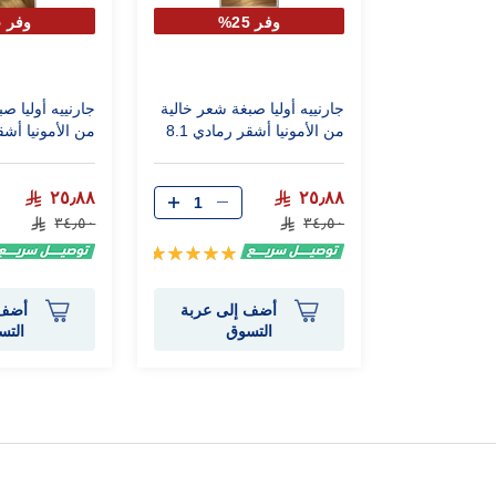
وفر 25%
وفر 25%
جارنييه أوليا صبغة شعر خالية
جارنييه أوليا ص
من الأمونيا أشقر رمادي 8.1
من الأمونيا أش
غامق 7.1
٢٥٫٨٨
٢٥٫٨٨
٣٤٫٥٠
٣٤٫٥٠
تقييم:
100%
أضف إلى عربة
أضف 
التسوق
التس