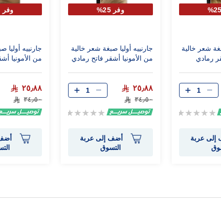
وفر 25%
وفر 25%
بغة شعر خالية
جارنييه أوليا صبغة شعر خالية
جارنييه أوليا ص
قر رمادي
من الأمونيا أشقر فاتح رمادي
من الأمونيا أشقر 
9.1
٢٥٫٨٨
٢٥٫٨٨
٣٤٫٥٠
٣٤٫٥٠
Rating:
Rating:
0%
0%
إلى عربة
أضف إلى عربة
أضف 
وق
التسوق
الت