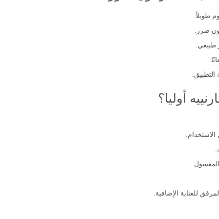
 طويلاً.
دون ضرر.
ًا.
التطبيق.
نييه أوليا؟
.
المغسول.
رفق للعناية الإضافية.