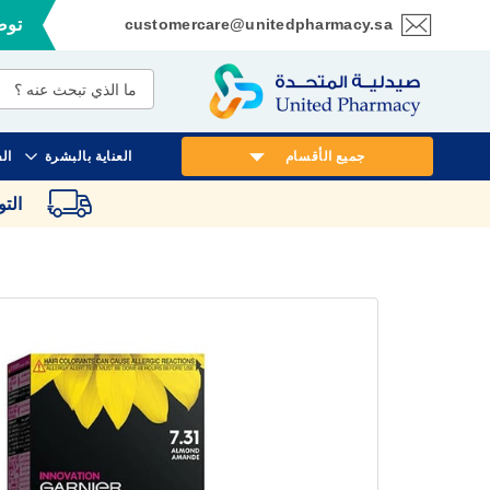
customercare@unitedpharmacy.sa
توصي
تخطي
إلى
المحتوى
جميع الأقسام
العناية بالبشرة
ال
الت
انتقل
إلى
النهاية
معرض
الصور