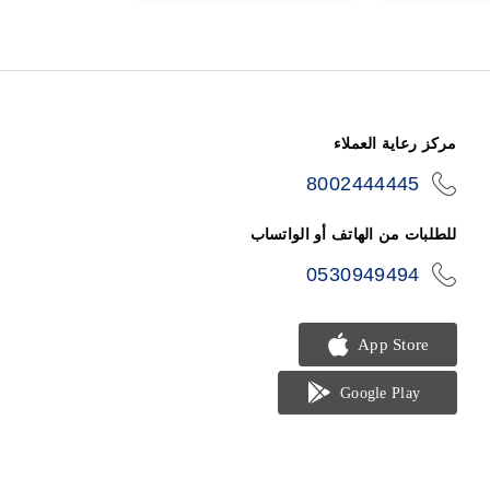
مركز رعاية العملاء
8002444445
icon-
phone
للطلبات من الهاتف أو الواتساب
0530949494
icon-
phone