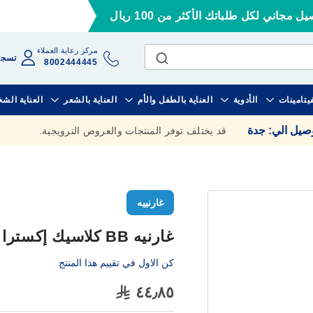
ل مجاني لكل طلباتك الأكثر من 100 ريال
مركز رعاية العملاء
تسجي
8002444445
فيتامينات
الأدوية
العناية بالطفل والأم
العناية بالشعر
العناية الش
وصيل الي
:
جدة
قد يختلف توفر المنتجات والعروض الترويجية.
غارنييه
غارنيه BB كلاسيك إكسترا لايت
كن الاول في تقييم هذا المنتج
٤٤٫٨٥