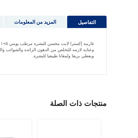
إلى
بداية
معرض
المزيد من المعلومات
التفاصيل
الصور
وعنايه لازمه للتخلص من الدهون الزائده والشوائب وا
ويعطي بريقا ولمعانا طبيعيا للبشره.
منتجات ذات الصلة