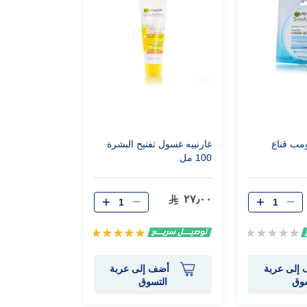
ومب قناع
غارنييه غسول تفتيح البشرة
100 مل
٢٧٫٠٠
Rating:
تقييم:
100%
0%
إلى عربة
أضف إلى عربة
سوق
التسوق