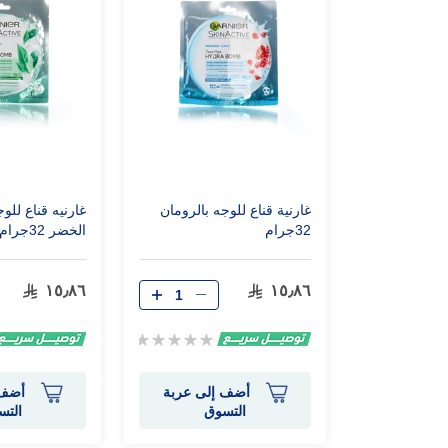
غارنية قناع للوجه بالرومان
غارنيه قناع للو
32جرام
الخضر 32جرام
١٥٫٨٦
١٥٫٨٦
Rating:
0%
أضف إلى عربة
أضف 
التسوق
التس