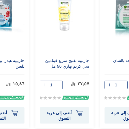
جه بالشاي
جارنييه تفتيح سريع فيتامين
جارنييه هيدرا ب
سي كريم نهاري 50 مل
للعين
١٥٫٨٦
٢٧٫٥٧
Rating:
Rating:
0%
0%
إلى عربة
أضف إلى عربة
أضف 
وق
التسوق
الت