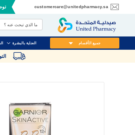
customercare@unitedpharmacy.sa
توصي
تخطي
إلى
المحتوى
جميع الأقسام
العناية بالبشرة
ال
الت
انتقل
إلى
النهاية
معرض
الصور