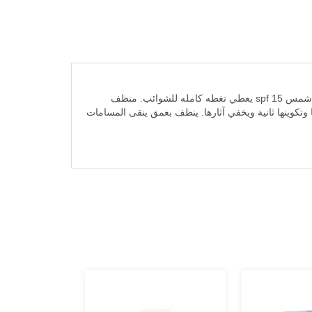
غارنيه إكسترا لايت محسن للبشره مرطب يومي ٥×١ يوحد ويصحح ويعزز الاشراقه ويرطب البشره على مدار ٢٤ ساعه معزز بواقي شمس spf 15 يعطي تغطه كامله للشوائب. منظف
تكوينها ثانية ويخفي آثارها. ينظف بعمق ينقى المسامات