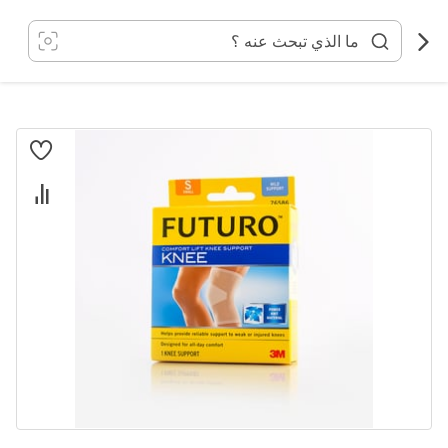
خطي
لى
لمحتوى
انتقل
إلى
النهاية
معرض
الصور