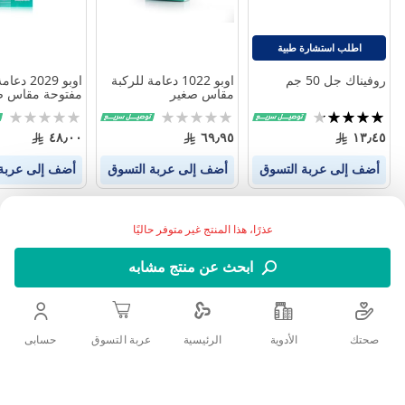
اطلب استشارة طبية
روفيناك جل 50 جم
اوبو 1022 دعامة للركبة
اوبو 2029 
مقاس صغير
مفتوحة مقاس ص
تقييم:
Rating:
Rating:
0%
0%
84%
٤٨٫٠٠
٦٩٫٩٥
١٣٫٤٥
أضف إلى عربة التسوق
أضف إلى عربة التسوق
أضف إلى عربة
عذرًا، هذا المنتج غير متوفر حاليًا
ابحث عن منتج مشابه
صحتك
الأدوية
حسابى
الرئيسية
عربة التسوق